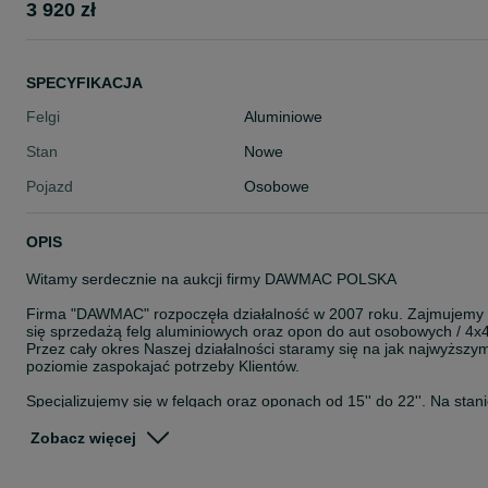
3 920 zł
SPECYFIKACJA
Felgi
Aluminiowe
Stan
Nowe
Pojazd
Osobowe
OPIS
Witamy serdecznie na aukcji firmy DAWMAC POLSKA
Firma "DAWMAC" rozpoczęła działalność w 2007 roku. Zajmujemy
się sprzedażą felg aluminiowych oraz opon do aut osobowych / 4x4
Przez cały okres Naszej działalności staramy się na jak najwyższy
poziomie zaspokajać potrzeby Klientów.
Specjalizujemy się w felgach oraz oponach od 15'' do 22''. Na stan
posiadamy około 8000 szt felg. Jesteśmy autoryzowanym
przedstawicielem takich Firm jak: ISPIRI, OEMS, VEEMANN,
Zobacz więcej
CADES, ZITO, ROHANA, ROTIFORM, AXE, CALIBRE, KESKIN,
JAPAN RACING