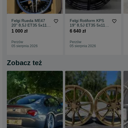
Felgi Rueda ME47
Felgi Rotiform KPS
20" 8,5J ET35 5x112
19" 8,5J ET35 5x112
CBKF1 / 2 sztuki
Matte Black Face w/
1 000 zł
6 640 zł
Gloss
Perzów
Perzów
05 sierpnia 2026
05 sierpnia 2026
Zobacz też