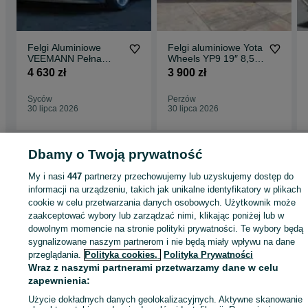
Felgi Aluminiowe
Felgi aluminiowe Yota
VEEMANN Pełna
Wheels YP9 19″ 8,5J
Oferta 18" 19" 20" 22"
ET35 + 9,5J ET40
4 630 zł
3 900 zł
5×114,3 Gloss
Bronze
Syców
Perzów
30 lipca 2026
30 lipca 2026
Dbamy o Twoją prywatność
Strona główna
Motoryzacja
Opony i Felgi
Felgi
Felgi - Dolnośląskie
Felgi
My i nasi
447
partnerzy przechowujemy lub uzyskujemy dostęp do
Syców
informacji na urządzeniu, takich jak unikalne identyfikatory w plikach
cookie w celu przetwarzania danych osobowych. Użytkownik może
zaakceptować wybory lub zarządzać nimi, klikając poniżej lub w
KATEGORIA
dowolnym momencie na stronie polityki prywatności. Te wybory będą
sygnalizowane naszym partnerom i nie będą miały wpływu na dane
przeglądania.
Polityka cookies,
Polityka Prywatności
ID:
633258763
Wyświetlenia: 100
Wraz z naszymi partnerami przetwarzamy dane w celu
zapewnienia:
Zadzwoń / SMS
Wyślij wiadomość
Użycie dokładnych danych geolokalizacyjnych. Aktywne skanowanie