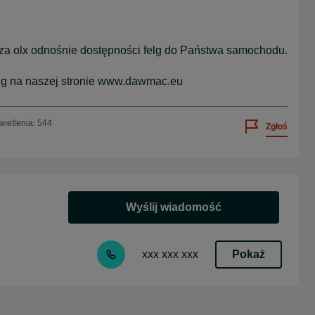
arza olx odnośnie dostępności felg do Państwa samochodu.
elg na naszej stronie www.dawmac.eu
ietlenia: 544
Zgłoś
Wyślij wiadomość
Pokaż
xxx xxx xxx