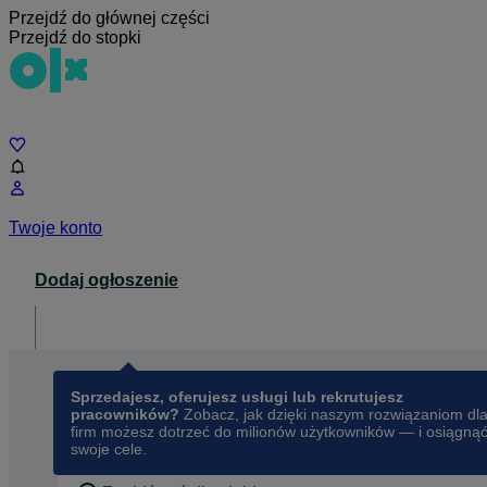
Przejdź do głównej części
Przejdź do stopki
Czat
Twoje konto
Dodaj ogłoszenie
Dla biznesu
opens in a new tab
Sprzedajesz, oferujesz usługi lub rekrutujesz
pracowników?
Zobacz, jak dzięki naszym rozwiązaniom dl
firm możesz dotrzeć do milionów użytkowników — i osiągną
swoje cele.