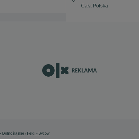
 - Dolnośląskie
Felgi - Syców