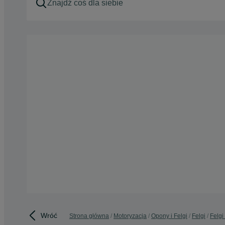
Wróć
Strona główna
Motoryzacja
Opony i Felgi
Felgi
Felgi