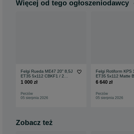
Więcej od tego ogłoszeniodawcy
Felgi Rueda ME47 20" 8,5J
Felgi Rotiform KPS 
ET35 5x112 CBKF1 / 2
ET35 5x112 Matte B
sztuki
Face w/ Gloss
1 000 zł
6 640 zł
Perzów
Perzów
05 sierpnia 2026
05 sierpnia 2026
Zobacz też