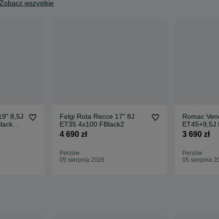
Zobacz wszystkie
19" 8,5J
Felgi Rota Recce 17" 8J
Romac Veno
lack
ET35 4x100 FBlack2
ET45+9,5J 
Gloss Black
4 690 zł
3 690 zł
Perzów
Perzów
05 sierpnia 2026
05 sierpnia 2