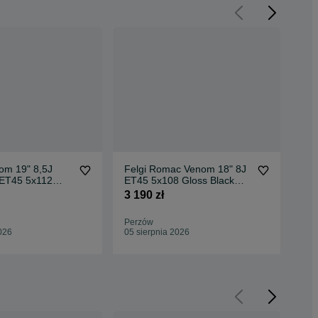
m 19" 8,5J
Felgi Romac Venom 18" 8J
Amp
ET45 5x112
ET45 5x108 Gloss Black
LX8
 Polished Face
Polished Face
Cla
3 190 zł
1 3
Perzów
Per
026
05 sierpnia 2026
05 