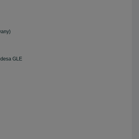
wany)
cedesa GLE