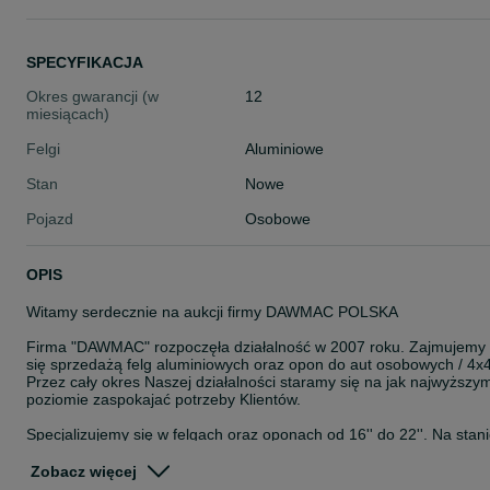
SPECYFIKACJA
Okres gwarancji (w
12
miesiącach)
Felgi
Aluminiowe
Stan
Nowe
Pojazd
Osobowe
OPIS
Witamy serdecznie na aukcji firmy DAWMAC POLSKA
Firma "DAWMAC" rozpoczęła działalność w 2007 roku. Zajmujemy
się sprzedażą felg aluminiowych oraz opon do aut osobowych / 4x4
Przez cały okres Naszej działalności staramy się na jak najwyższy
poziomie zaspokajać potrzeby Klientów.
Specjalizujemy się w felgach oraz oponach od 16'' do 22''. Na stan
posiadamy około 8000 szt felg. Jesteśmy autoryzowanym
przedstawicielem takich Firm jak: ISPIRI, OEMS, VEEMANN,
Zobacz więcej
CADES, ZITO, ROHANA, ROTIFORM, AXE, CALIBRE, KESKIN,