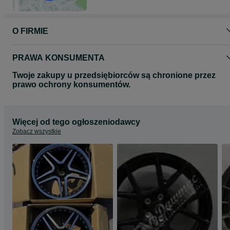
odnośnie wyboru oraz dostępności felg do Państwa samochodu.
Zapraszamy do zapoznania się z całą naszą ofertą felg na naszej
O FIRMIE
stronie www.dawmac.eu
PRAWA KONSUMENTA
Twoje zakupy u przedsiębiorców są chronione przez
prawo ochrony konsumentów.
Więcej od tego ogłoszeniodawcy
Zobacz wszystkie