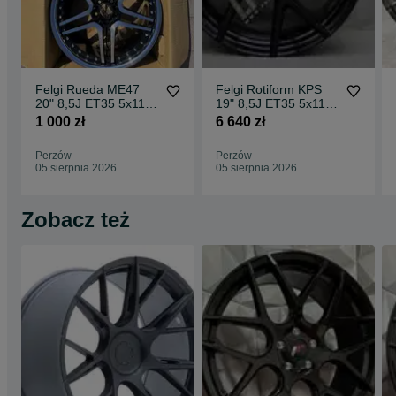
Felgi Rueda ME47
Felgi Rotiform KPS
20" 8,5J ET35 5x112
19" 8,5J ET35 5x112
CBKF1 / 2 sztuki
Matte Black Face w/
1 000 zł
6 640 zł
Gloss
Perzów
Perzów
05 sierpnia 2026
05 sierpnia 2026
Zobacz też