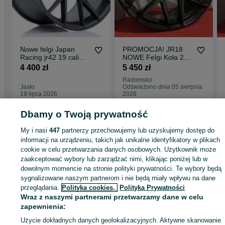
Nowe felgi Japan
PROMOCJA! JR18
Racing jr42 19 cali
NOWE Felgi Koła 20"
5x112 9.5j et42
5x112 • • JAPAN
4 400 zł
5 450 zł
bardzo wklęsłe
RACING • •
Radomsko
idealne do audi a4 a5
Jasło
Odświeżono dnia 05 sierpnia
a6 a7
19 lipca 2026
2026
Dbamy o Twoją prywatność
Strona główna
Motoryzacja
Opony i Felgi
Felgi
Felgi - Wielkopolskie
Felg
My i nasi
447
partnerzy przechowujemy lub uzyskujemy dostęp do
- Perzów
informacji na urządzeniu, takich jak unikalne identyfikatory w plikach
cookie w celu przetwarzania danych osobowych. Użytkownik może
zaakceptować wybory lub zarządzać nimi, klikając poniżej lub w
KATEGORIA
dowolnym momencie na stronie polityki prywatności. Te wybory będą
sygnalizowane naszym partnerom i nie będą miały wpływu na dane
przeglądania.
Polityka cookies,
Polityka Prywatności
ID:
926406083
Wyświetlenia: 1
Wraz z naszymi partnerami przetwarzamy dane w celu
zapewnienia:
Zadzwoń / SMS
Wyślij wiadomość
Użycie dokładnych danych geolokalizacyjnych. Aktywne skanowanie