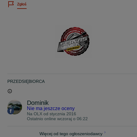
Zgłoś
www.facebook.com/SerwisMimek
Zapraszam na nasze inne aukcje
Pozdrawiam
PRZEDSIĘBIORCA
Dominik
Nie ma jeszcze oceny
Na OLX od
stycznia 2016
Ostatnio online wczoraj o 06:22
Więcej od tego ogłoszeniodawcy