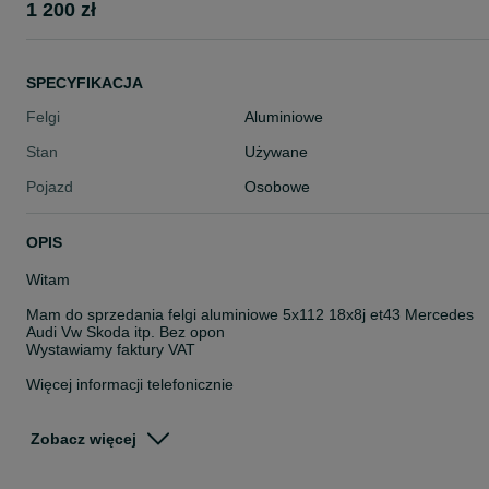
1 200 zł
SPECYFIKACJA
Felgi
Aluminiowe
Stan
Używane
Pojazd
Osobowe
OPIS
Witam
Mam do sprzedania felgi aluminiowe 5x112 18x8j et43 Mercedes
Audi Vw Skoda itp. Bez opon
Wystawiamy faktury VAT
Więcej informacji telefonicznie
Możliwość montażu u NAS w Łodzi ul Brzezińska 38 (teren stacji
kontroli pojazdów)
Zobacz więcej
Możliwość wysyłki kurierem.