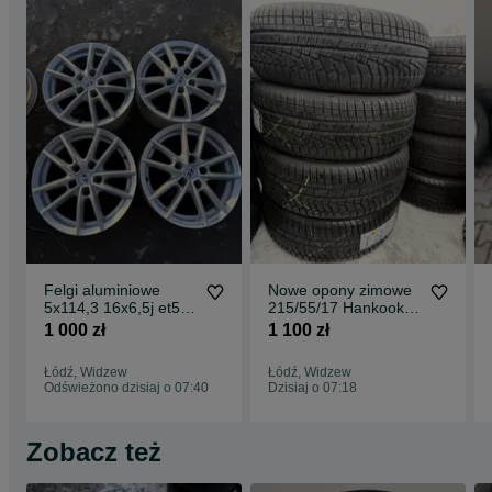
Felgi aluminiowe
Nowe opony zimowe
5x114,3 16x6,5j et50
215/55/17 Hankook
Hyundai Kia Mazda
Winter Icept Evo2
1 000 zł
1 100 zł
itp
4szt
Łódź, Widzew
Łódź, Widzew
Odświeżono dzisiaj o 07:40
Dzisiaj o 07:18
Zobacz też