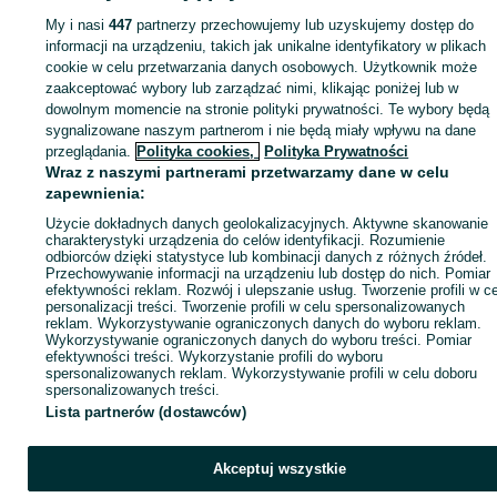
Łódź
Felgi - Widzew
My i nasi
447
partnerzy przechowujemy lub uzyskujemy dostęp do
informacji na urządzeniu, takich jak unikalne identyfikatory w plikach
cookie w celu przetwarzania danych osobowych. Użytkownik może
KATEGORIA
zaakceptować wybory lub zarządzać nimi, klikając poniżej lub w
dowolnym momencie na stronie polityki prywatności. Te wybory będą
ID:
1050482676
Wyświetlenia: 
sygnalizowane naszym partnerom i nie będą miały wpływu na dane
przeglądania.
Polityka cookies,
Polityka Prywatności
Wraz z naszymi partnerami przetwarzamy dane w celu
Zadzwoń / SMS
Wyślij wiadomość
zapewnienia:
Użycie dokładnych danych geolokalizacyjnych. Aktywne skanowanie
charakterystyki urządzenia do celów identyfikacji. Rozumienie
odbiorców dzięki statystyce lub kombinacji danych z różnych źródeł.
Przechowywanie informacji na urządzeniu lub dostęp do nich. Pomiar
efektywności reklam. Rozwój i ulepszanie usług. Tworzenie profili w c
personalizacji treści. Tworzenie profili w celu spersonalizowanych
reklam. Wykorzystywanie ograniczonych danych do wyboru reklam.
Wykorzystywanie ograniczonych danych do wyboru treści. Pomiar
efektywności treści. Wykorzystanie profili do wyboru
spersonalizowanych reklam. Wykorzystywanie profili w celu doboru
spersonalizowanych treści.
Lista partnerów (dostawców)
Akceptuj wszystkie