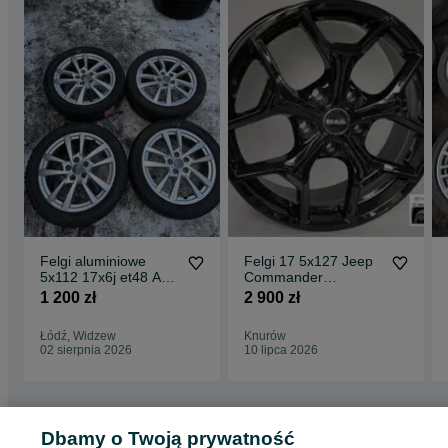
Felgi aluminiowe
Felgi 17 5x127 Jeep
5x112 17x6j et48 Audi
Commander
Vw Skoda itp
Gladiator Wrangler
1 200 zł
2 900 zł
Grand Cherokee MAK
Łódź, Widzew
Knurów
02 sierpnia 2026
10 lipca 2026
Dbamy o Twoją prywatność
Strona główna
Motoryzacja
Opony i Felgi
Felgi
Felgi - Łódzkie
Felgi -