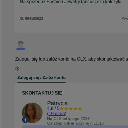
Na sprzedaż Fashion Jewelry łańcuszek i kolczyki
ID:
904105023
Wyś
Zaloguj się lub załóż konto na OLX, aby skontaktować 
Zaloguj się / Załóż konto
SKONTAKTUJ SIĘ
Patrycja
4.8
/
5
(
19 ocen
)
Na OLX od
lutego 2016
Ostatnio online wczoraj o 11:18