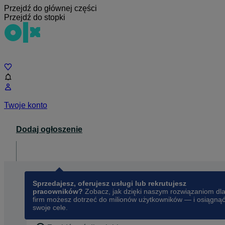
Przejdź do głównej części
Przejdź do stopki
Czat
Twoje konto
Dodaj ogłoszenie
Dla biznesu
opens in a new tab
Sprzedajesz, oferujesz usługi lub rekrutujesz
pracowników?
Zobacz, jak dzięki naszym rozwiązaniom dl
firm możesz dotrzeć do milionów użytkowników — i osiągną
swoje cele.