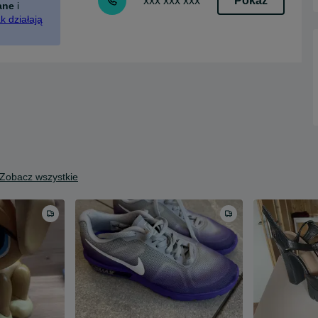
Pokaż
xxx xxx xxx
ane
i
k działają
Zobacz wszystkie