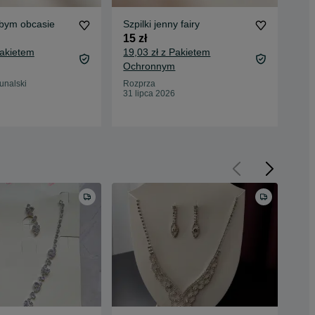
ubym obcasie
Szpilki jenny fairy
Nak
15 zł
15 
Pakietem
19,03 zł z Pakietem
19,
Ochronnym
Oc
unalski
Rozprza
Pio
31 lipca 2026
30 