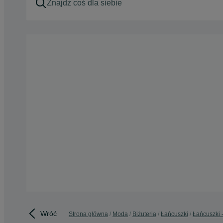
Wróć
Strona główna
Moda
Biżuteria
Łańcuszki
Łańcuszki 