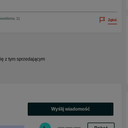
wietlenia: 11
Zgłoś
się z tym sprzedającym
Wyślij wiadomość