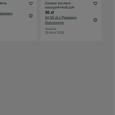
lubna
Zestaw biżuterii -
Ele
naszyjnik+kolczyki
nas
30 zł
20 
Pakietem
34,55 zł z Pakietem
24,
Ochronnym
Oc
Jedlińsk
Mik
28 lipca 2026
26 