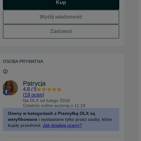
Kup
Wyślij wiadomość
Zadzwoń
OSOBA PRYWATNA
Patrycja
4.8
/
5
(
19 ocen
)
Na OLX od
lutego 2016
Ostatnio online wczoraj o 11:18
Oceny w kategoriach z Przesyłką OLX są
weryfikowane
i wystawiane tylko przez osoby, które
kupiły przedmiot.
Jak działają oceny?