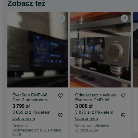
Zobacz też
EverSolo DMP-A6
Odtwarzacz sieciowy
Gen 2 odtwarzacz
Eversolo DMP-A6
sieciowy streamer
Master z zasilaczem
3 799 zł
3 800 zł
NOWY 2 lata gwar
liniowym LHY Audio
3 869 zł z Pakietem
3 870 zł z Pakietem
Ochronnym
Ochronnym
Rotmanka
Warszawa, Wilanów
Odświeżono dnia 01 sierpnia
15 lipca 2026
2026