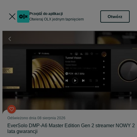
Przejdź do aplikacji
Otwórz
Otwieraj OLX jednym tapnięciem
Odświeżono dnia 08 sierpnia 2026
EverSolo DMP-A6 Master Edition Gen 2 streamer NOWY 2
lata gwarancji