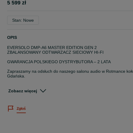
5 599 zł
Stan: Nowe
OPIS
EVERSOLO DMP-A6 MASTER EDITION GEN 2
ZBALANSOWANY ODTWARZACZ SIECIOWY HI-FI
GWARANCJA POLSKIEGO DYSTRYBUTORA – 2 LATA
Zapraszamy na odsłuch do naszego salonu audio w Rotmance koł
Gdańska.
Eversolo DMP-A6 Master Edition Gen 2 to nowoczesny streamer H
Zobacz więcej
Fi, który łączy najwyższą jakość dźwięku z zaawansowaną
technologią. To coś więcej niż zwykłe urządzenie audio – to zupełn
nowy sposób na odkrywanie świata muzyki. Od precyzyjnie
Zgłoś
zaprojektowanej konstrukcji po zaawansowane przetwarzanie
dźwięku – każdy aspekt DMP-A6 Master Edition Gen 2 został
starannie dopracowany z myślą o audiofilach poszukujących
perfekcyjnych wrażeń odsłuchowych. Nie tylko spełnia najwyższe
oczekiwania, ale także przekształca każdą podróż muzyczną w