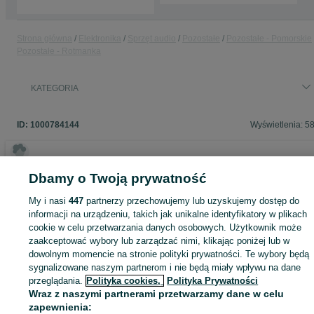
Strona główna
Elektronika
Sprzęt audio
Pozostałe
Pozostałe - Pomorskie
Pozostałe - Rotmanka
KATEGORIA
ID:
1000784144
Wyświetlenia: 5
Dbamy o Twoją prywatność
Zaloguj się lub załóż konto na OLX, aby skontaktować się z t
sprzedającym
My i nasi
447
partnerzy przechowujemy lub uzyskujemy dostęp do
informacji na urządzeniu, takich jak unikalne identyfikatory w plikach
cookie w celu przetwarzania danych osobowych. Użytkownik może
zaakceptować wybory lub zarządzać nimi, klikając poniżej lub w
Zaloguj się / Załóż konto
dowolnym momencie na stronie polityki prywatności. Te wybory będą
sygnalizowane naszym partnerom i nie będą miały wpływu na dane
przeglądania.
Polityka cookies,
Polityka Prywatności
Zadzwoń / SMS
Wyślij wiadomość
Wraz z naszymi partnerami przetwarzamy dane w celu
zapewnienia: