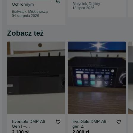
Ochronnym
Białystok, Dojlidy
18 lipca 2026
Białystok, Mickiewicza
04 sierpnia 2026
Zobacz też
Eversolo DMP-A6
EverSolo DMP-A6,
Gen I –
gen 2.
Streamer/DAC/Pream
2 100 zł
2 800 zł