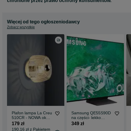
chronione przez prawo ochrony konsumentów.
Więcej od tego ogłoszeniodawcy
Zobacz wszystkie
Plafon lampa La Creu
Samsung QE55S90D
510CR - NOWA ok
na części- lekko
450zl. -50%
uszkodzona matryca
179 zł
349 zł
190,16 zł z Pakietem