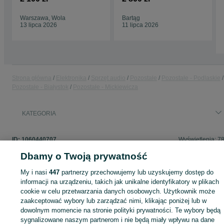
p - Stan idealny
Warszawa, Wola
Bartąg
13 lipca 2026
11 lipca 2026
Strona główna
Elektronika
Sprzęt audio
Pozostałe
Pozostałe - Podlaskie
Pozostałe - Białystok
Pozostałe - Mickiewicza
KATEGORIA
ID:
1060440707
Wyświetlenia: 7
Dbamy o Twoją prywatność
My i nasi
447
partnerzy przechowujemy lub uzyskujemy dostęp do
informacji na urządzeniu, takich jak unikalne identyfikatory w plikach
Zaloguj się lub załóż konto na OLX, aby skontaktować się z t
cookie w celu przetwarzania danych osobowych. Użytkownik może
sprzedającym
zaakceptować wybory lub zarządzać nimi, klikając poniżej lub w
dowolnym momencie na stronie polityki prywatności. Te wybory będą
sygnalizowane naszym partnerom i nie będą miały wpływu na dane