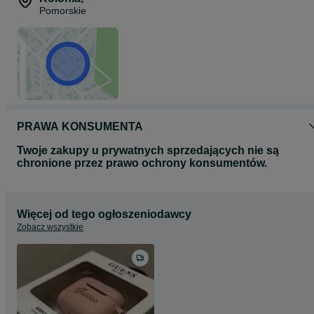
• Chroni tył telefonu przed zarysowaniami
Pomorskie
• Smukła nakładka na telefon
• Poddane procesom utwardzania przez światło UV
Zestaw zawiera:
1 x Etui Kingxbar używane w bdb stanie
1 x Etui przezroczyste używane
Oryginalne opakowanie do Kingxbar
PRAWA KONSUMENTA
Twoje zakupy u prywatnych sprzedających nie są
chronione przez prawo ochrony konsumentów.
Więcej od tego ogłoszeniodawcy
Zobacz wszystkie