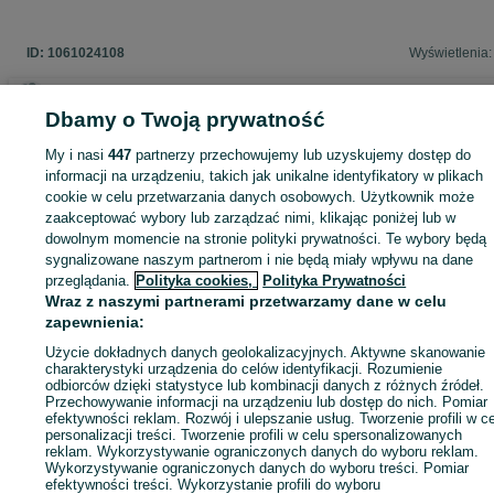
ID:
1061024108
Wyświetlenia:
Dbamy o Twoją prywatność
Zaloguj się lub załóż konto na OLX, aby skontaktować się z t
My i nasi
447
partnerzy przechowujemy lub uzyskujemy dostęp do
sprzedającym
informacji na urządzeniu, takich jak unikalne identyfikatory w plikach
cookie w celu przetwarzania danych osobowych. Użytkownik może
zaakceptować wybory lub zarządzać nimi, klikając poniżej lub w
dowolnym momencie na stronie polityki prywatności. Te wybory będą
Zaloguj się / Załóż konto
sygnalizowane naszym partnerom i nie będą miały wpływu na dane
przeglądania.
Polityka cookies,
Polityka Prywatności
Wraz z naszymi partnerami przetwarzamy dane w celu
Kup
zapewnienia:
Użycie dokładnych danych geolokalizacyjnych. Aktywne skanowanie
charakterystyki urządzenia do celów identyfikacji. Rozumienie
odbiorców dzięki statystyce lub kombinacji danych z różnych źródeł.
Przechowywanie informacji na urządzeniu lub dostęp do nich. Pomiar
efektywności reklam. Rozwój i ulepszanie usług. Tworzenie profili w c
personalizacji treści. Tworzenie profili w celu spersonalizowanych
reklam. Wykorzystywanie ograniczonych danych do wyboru reklam.
Wykorzystywanie ograniczonych danych do wyboru treści. Pomiar
efektywności treści. Wykorzystanie profili do wyboru