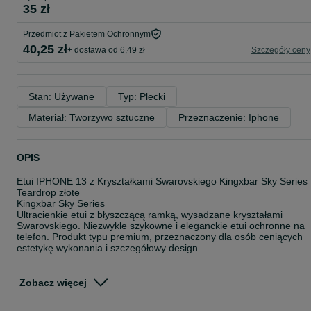
35 zł
Przedmiot z Pakietem Ochronnym
40,25 zł
+ dostawa od 6,49 zł
Szczegóły ceny
Stan: Używane
Typ: Plecki
Materiał: Tworzywo sztuczne
Przeznaczenie: Iphone
OPIS
Etui IPHONE 13 z Kryształkami Swarovskiego Kingxbar Sky Series
Teardrop złote
Kingxbar Sky Series
Ultracienkie etui z błyszczącą ramką, wysadzane kryształami
Swarovskiego. Niezwykle szykowne i eleganckie etui ochronne na
telefon. Produkt typu premium, przeznaczony dla osób ceniących
estetykę wykonania i szczegółowy design.
Nowy wymiar elegancji
Transparentny design, błyszcząca ramka i oryginalne kryształy
Zobacz więcej
marki Swarovski gwarantują, że każdy smartfon zalśni zupełnie
nowym blaskiem.