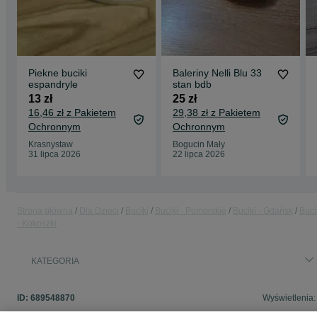
Piekne buciki
Baleriny Nelli Blu 33
espandryle
stan bdb
13 zł
25 zł
16,46 zł z Pakietem
29,38 zł z Pakietem
Ochronnym
Ochronnym
Krasnystaw
Bogucin Mały
31 lipca 2026
22 lipca 2026
Strona główna
Dla Dzieci
Buciki
Buciki - Pomorskie
Buciki - Gdańsk
Buci
- Kokoszki
KATEGORIA
ID:
689548870
Wyświetlenia: