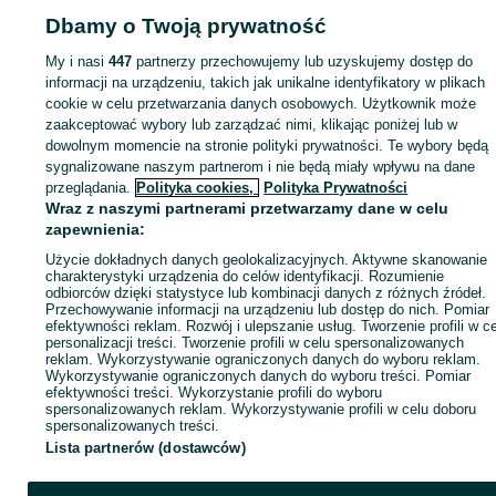
Dbamy o Twoją prywatność
My i nasi
447
partnerzy przechowujemy lub uzyskujemy dostęp do
Zaloguj się lub załóż konto na OLX, aby skontaktować się z t
informacji na urządzeniu, takich jak unikalne identyfikatory w plikach
sprzedającym
cookie w celu przetwarzania danych osobowych. Użytkownik może
zaakceptować wybory lub zarządzać nimi, klikając poniżej lub w
dowolnym momencie na stronie polityki prywatności. Te wybory będą
Zaloguj się / Załóż konto
sygnalizowane naszym partnerom i nie będą miały wpływu na dane
przeglądania.
Polityka cookies,
Polityka Prywatności
Wraz z naszymi partnerami przetwarzamy dane w celu
Kup
zapewnienia:
Użycie dokładnych danych geolokalizacyjnych. Aktywne skanowanie
charakterystyki urządzenia do celów identyfikacji. Rozumienie
odbiorców dzięki statystyce lub kombinacji danych z różnych źródeł.
Przechowywanie informacji na urządzeniu lub dostęp do nich. Pomiar
efektywności reklam. Rozwój i ulepszanie usług. Tworzenie profili w c
personalizacji treści. Tworzenie profili w celu spersonalizowanych
reklam. Wykorzystywanie ograniczonych danych do wyboru reklam.
Wykorzystywanie ograniczonych danych do wyboru treści. Pomiar
efektywności treści. Wykorzystanie profili do wyboru
spersonalizowanych reklam. Wykorzystywanie profili w celu doboru
spersonalizowanych treści.
Lista partnerów (dostawców)