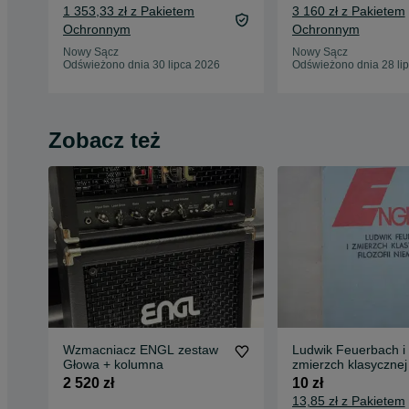
1 353,33 zł z Pakietem
3 160 zł z Pakietem
Ochronnym
Ochronnym
Nowy Sącz
Nowy Sącz
Odświeżono dnia 30 lipca 2026
Odświeżono dnia 28 li
Zobacz też
Wzmacniacz ENGL zestaw
Ludwik Feuerbach i
Głowa + kolumna
zmierzch klasycznej f
niemieckiej.
2 520 zł
10 zł
13,85 zł z Pakietem