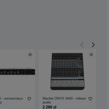
 - wzmacniacz
Mackie ONYX 1640 - mikser
Mac
wy
audio
zes
2 290 zł
2 7