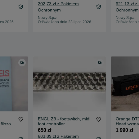
202,73 zł z Pakietem
621,13 zł z
Ochronnym
Ochronnym
Nowy Sącz
Nowy Sącz
pca 2026
Odświeżono dnia 23 lipca 2026
Odświeżono d
ENGL Z9 - footswitch, midi
Orange DT3
ilozofii
foot controller
Head wzmac
+ torba | A
650 zł
1 990 zł
683,89 zł z Pakietem