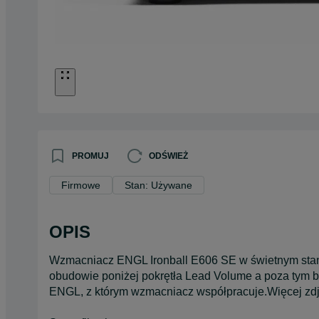
PROMUJ
ODŚWIEŻ
Firmowe
Stan: Używane
OPIS
Wzmacniacz ENGL Ironball E606 SE w świetnym stani
obudowie poniżej pokrętła Lead Volume a poza tym be
ENGL, z którym wzmacniacz współpracuje.Więcej zdję