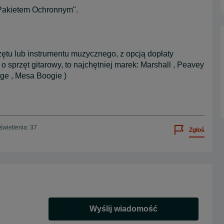
 Pakietem Ochronnym".
rzętu lub instrumentu muzycznego, z opcją dopłaty
i o sprzęt gitarowy, to najchętniej marek: Marshall , Peavey
nge , Mesa Boogie )
wietlenia: 37
Zgłoś
Wyślij wiadomość