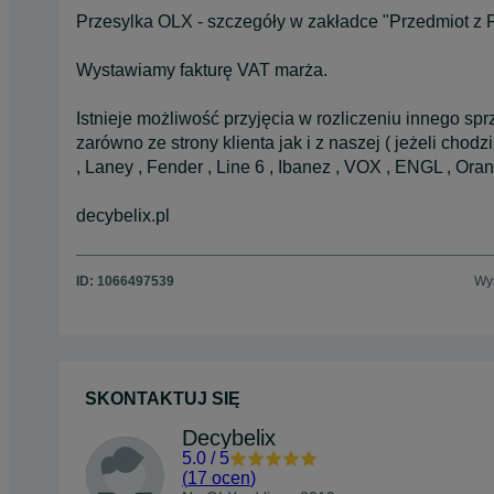
Przesylka OLX - szczegóły w zakładce "Przedmiot z
Wystawiamy fakturę VAT marża.
Istnieje możliwość przyjęcia w rozliczeniu innego sp
zarówno ze strony klienta jak i z naszej ( jeżeli chodz
, Laney , Fender , Line 6 , Ibanez , VOX , ENGL , Ora
decybelix.pl
ID:
1066497539
Wyś
SKONTAKTUJ SIĘ
Decybelix
5.0
/
5
(
17 ocen
)