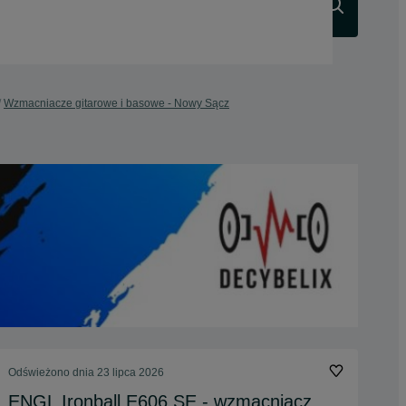
Szukaj
Wzmacniacze gitarowe i basowe - Nowy Sącz
Odświeżono dnia 23 lipca 2026
ENGL Ironball E606 SE - wzmacniacz