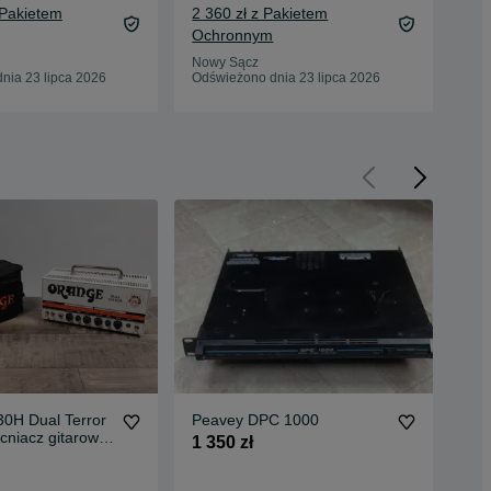
 Pakietem
2 360 zł z Pakietem
Ochronnym
Now
Odś
Nowy Sącz
nia 23 lipca 2026
Odświeżono dnia 23 lipca 2026
0H Dual Terror
Peavey DPC 1000
Prz
niacz gitarowy
La
1 350 zł
mpbroker.pl
65 
71,