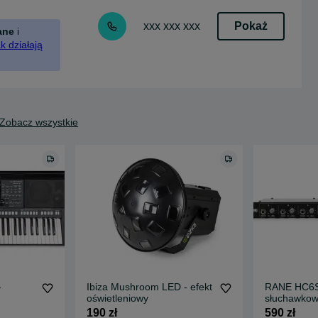
Pokaż
xxx xxx xxx
ane
i
k działają
Zobacz wszystkie
-
Ibiza Mushroom LED - efekt
RANE HC6S
oświetleniowy
słuchawko
190 zł
590 zł