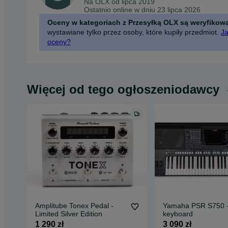
Na OLX od
lipca 2019
Ostatnio online w dniu 23 lipca 2026
Oceny w kategoriach z Przesyłką OLX są weryfikow
wystawiane tylko przez osoby, które kupiły przedmiot.
Ja
oceny?
Więcej od tego ogłoszeniodawcy
Amplitube Tonex Pedal -
Yamaha PSR S750 
Limited Silver Edition
keyboard
1 290 zł
3 090 zł