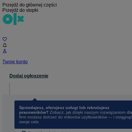
Przejdź do głównej części
Przejdź do stopki
Czat
Twoje konto
Dodaj ogłoszenie
Dla biznesu
opens in a new tab
Sprzedajesz, oferujesz usługi lub rekrutujesz
pracowników?
Zobacz, jak dzięki naszym rozwiązaniom dl
firm możesz dotrzeć do milionów użytkowników — i osiągną
swoje cele.