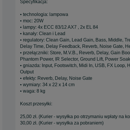
Specyfikacja:
• technologia: lampowa
• moc: 20W
• lampy: 4x ECC 83/12 AX7 , 2x EL 84
• kanały: Clean i Lead
• regulatory: Clean Gain, Lead Gain, Bass, Middle, T
Delay Time, Delay Feedback, Reverb, Noise Gate, 
• przełączniki: Store, M.V.B., Reverb, Delay, Gain B
Phantom Power, IR Selector, Ground Lift, Power Soa
• gniazda: Input, Footswitch, Midi In, USB, FX Loo
Output
• efekty: Reverb, Delay, Noise Gate
• wymiary: 34 x 22 x 14 cm
• waga: 8 kg
Koszt przesyłki:
25,00 zł. (Kurier - wysyłka po otrzymaniu wpłaty na ko
30,00 zł. (Kurier - wysyłka za pobraniem)