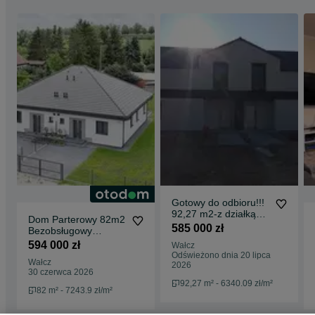
Gotowy do odbioru!!!
92,27 m2-z działką
Dom Parterowy 82m2
500 m2.
585 000 zł
Bezobsługowy
Klimatyzacja
594 000 zł
Wałcz
Rekuperacja
Odświeżono dnia 20 lipca
Wałcz
2026
30 czerwca 2026
92,27 m² - 6340.09 zł/m²
82 m² - 7243.9 zł/m²