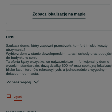
Zobacz lokalizację na mapie
OPIS
Szukasz domu, który zapewni przestrzeń, komfort i niskie koszty
utrzymania?
Wybierz dom w stanie deweloperskim, taras i schody oraz podejści
do budynku w cenie!
Ta oferta łączy wszystko, co najważniejsze — funkcjonalny dom o
wysokim standardzie, dużą działkę 500 m² oraz spokojną lokalizacj
blisko lasu i terenów rekreacyjnych, a jednocześnie z wygodnym
dojazdem do miasta.
Odbiór lokali w 3 i 4 kwartale 2026r.
Zobacz więcej
Inwestycja realizowana przez Safe House – firmę z doświadczeni
ponad 300 wybudowanych domów, co daje bezpieczeństwo i
gwarancję jakości wykonania.
Zgłoś
Najważniejsze atuty nieruchomości:
Najważniejsze atuty nieruchomości:
• duża działka 500 m² — idealna przestrzeń do wypoczynku i dla