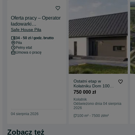
pomieszczenie gospodarcze
schody
Piętro:
3 sypialnie
Oferta pracy – Operator
łazienka
ładowarki
hol
Safe House Piła
teleskopowej/Koparki
Standard:
pompa ciepła
34 - 50 zł / godz. brutto
ogrzewanie podłogowe
Piła
nowoczesne rozwiązania energooszczędne
Pełny etat
Umowa o pracę
Atuty:
kompaktowy i bardzo funkcjonalny układ
nowe osiedle
spokojna okolica, polana w lesie
dobra alternatywa dla mieszkania, niższe koszty większa
Ostatni etap w
przestrzeń, własna działka
Kołatniku Dom 100m2
Możliwość rezerwacji wybranego lokalu.
z działką 1000m2.
750 000 zł
Zapraszam do kontaktu w celu uzyskania szczegółów oraz
umówienia prezentacji.
Kołatnik
Odświeżono dnia 04 sierpnia
2026
04 sierpnia 2026
100 m² - 7500 zł/m²
Zobacz też