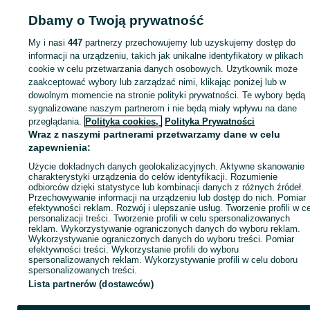
Dbamy o Twoją prywatność
Strona główna
Nieruchomości
Domy
Sprzedaż
Sprzedaż -
Zachodniopomorskie
Sprzedaż - Wałcz
My i nasi
447
partnerzy przechowujemy lub uzyskujemy dostęp do
informacji na urządzeniu, takich jak unikalne identyfikatory w plikach
KATEGORIA
cookie w celu przetwarzania danych osobowych. Użytkownik może
zaakceptować wybory lub zarządzać nimi, klikając poniżej lub w
dowolnym momencie na stronie polityki prywatności. Te wybory będą
ID:
1065945005
Wyświetlenia: 39
sygnalizowane naszym partnerom i nie będą miały wpływu na dane
przeglądania.
Polityka cookies,
Polityka Prywatności
Wraz z naszymi partnerami przetwarzamy dane w celu
Zadzwoń / SMS
Wyślij wiadomość
zapewnienia:
Użycie dokładnych danych geolokalizacyjnych. Aktywne skanowanie
charakterystyki urządzenia do celów identyfikacji. Rozumienie
odbiorców dzięki statystyce lub kombinacji danych z różnych źródeł.
Przechowywanie informacji na urządzeniu lub dostęp do nich. Pomiar
efektywności reklam. Rozwój i ulepszanie usług. Tworzenie profili w c
personalizacji treści. Tworzenie profili w celu spersonalizowanych
reklam. Wykorzystywanie ograniczonych danych do wyboru reklam.
Wykorzystywanie ograniczonych danych do wyboru treści. Pomiar
efektywności treści. Wykorzystanie profili do wyboru
spersonalizowanych reklam. Wykorzystywanie profili w celu doboru
spersonalizowanych treści.
Lista partnerów (dostawców)