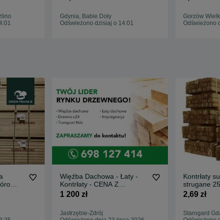
Hardie Plank
lino
Gdynia, Babie Doły
Gorzów Wielk
4:01
Odświeżono dzisiaj o 14:01
Odświeżono dz
a
Więźba Dachowa - Łaty -
Kontrłaty s
óro
Kontrłaty - CENA Z
strugane 25
TAWCA
TRANSPORTEM HDS
Tarcica
1 200 zł
2,69 zł
Jastrzębie-Zdrój
Starogard Gd