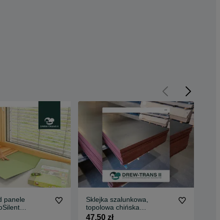
d panele
Sklejka szalunkowa,
STE
Silent
topolowa chińska
Und
z wełny drzewnej
20x1250x2500 płyty
pan
47,50 zł
5,0