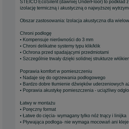
STEICO EcoSilent (dawniej UnderFloor) to podkład z
izolację termiczną i akustyczną o najwyższej wytrzym
Obszar zastosowania: Izolacja akustyczna dla wiel
Chroni podłogę
• Kompensuje nierówności do 3 mm
• Chroni delikatne systemy typu klik/klik
• Ochrona przed spadającymi przedmiotami
• Szczególnie trwały dzięki solidnej strukturze włókie
Poprawia komfort w pomieszczeniu
• Nadaje się do ogrzewania podłogowego
• Bardzo dobre tłumienie dźwięków uderzeniowych a
• Poprawia akustykę pomieszczenia - uciążliwy odgł
Łatwy w montażu
• Poręczny format
• Łatwe do cięcia- wymagany tylko nóż tnący i linijka
• Pływająca podłoga- nie wymaga mocowań ani kleje