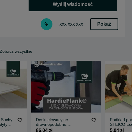
Wyślij wiadomość
Pokaż
xxx xxx xxx
Zobacz wszystkie
 Suchy
Deski elewacyjne
Podkład po
płyty
drewnopodobne,
STEICO Eco
nie
cementowe - k. espresso
Underfloor 
86,04 zł
5,04 zł