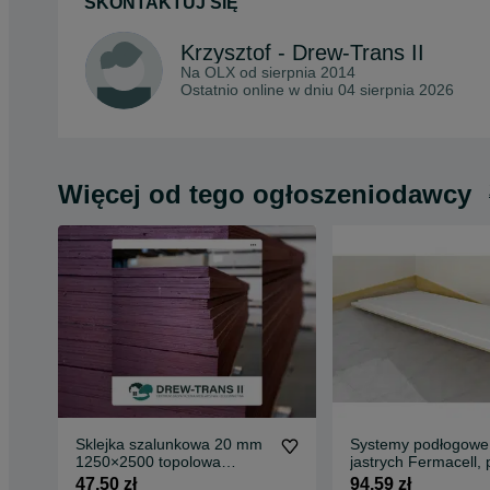
SKONTAKTUJ SIĘ
Krzysztof - Drew-Trans II
Na OLX od
sierpnia 2014
Ostatnio online w dniu 04 sierpnia 2026
Więcej od tego ogłoszeniodawcy
Sklejka szalunkowa 20 mm
Systemy podłogowe
1250×2500 topolowa
jastrych Fermacell, 
chińska. Płyta szalunkowa
frezowane ogrzewa
47,50 zł
94,59 zł