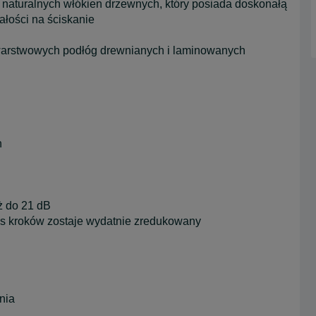
 naturalnych włókien drzewnych, który posiada doskonałą
ałości na ściskanie
owarstwowych podłóg drewnianych i laminowanych
n
ż do 21 dB
os kroków zostaje wydatnie zredukowany
nia