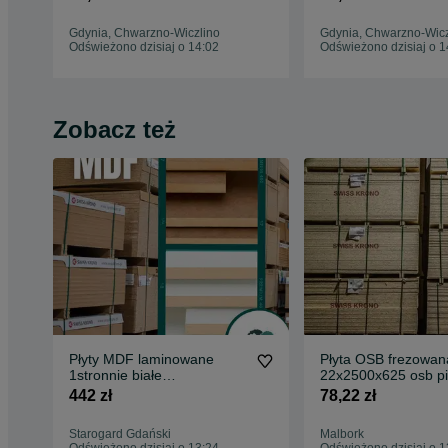
Gdynia, Chwarzno-Wiczlino
Gdynia, Chwarzno-Wicz
Odświeżono dzisiaj o 14:02
Odświeżono dzisiaj o 1
Zobacz też
Płyty MDF laminowane
Płyta OSB frezowan
1stronnie białe
22x2500x625 osb pi
wilgocioodporne 18 mm
wpust STAŁY DOS
442 zł
78,22 zł
Swiss Krono
Starogard Gdański
Malbork