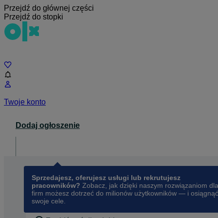
Przejdź do głównej części
Przejdź do stopki
Czat
Twoje konto
Dodaj ogłoszenie
Dla biznesu
opens in a new tab
Sprzedajesz, oferujesz usługi lub rekrutujesz
pracowników?
Zobacz, jak dzięki naszym rozwiązaniom dl
firm możesz dotrzeć do milionów użytkowników — i osiągną
swoje cele.