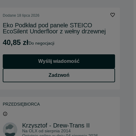
Dodane
18 lipca 2026
Eko Podkład pod panele STEICO
EcoSilent Underfloor z wełny drzewnej
40,85 zł
do negocjacji
Wyślij wiadomość
Zadzwoń
PRZEDSIĘBIORCA
Krzysztof - Drew-Trans II
Na OLX od
sierpnia 2014
Ostatnio online w dniu 04 sierpnia 2026