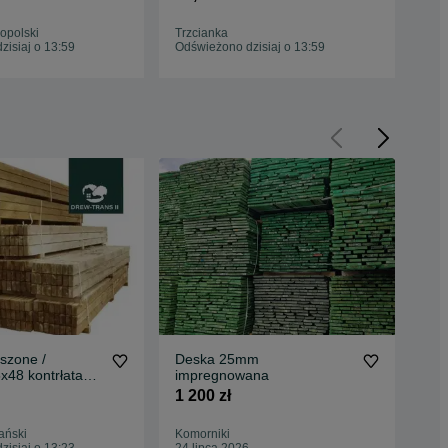
budowlane
EK
opolski
Trzcianka
Trz
isiaj o 13:59
Odświeżono dzisiaj o 13:59
Odś
uszone /
Deska 25mm
Dre
x48 kontrłata
impregnowana
kon
str
1 200 zł
2 1
ański
Komorniki
Gda