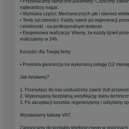
• Przywracamy fabryczne parametry: Czyścimy zawor
najtwardszy nagar.
• Wymiana części: Mechanicznych jak i również elekt
• Testy szczelności: Każdy zawór po regeneracji prze
i elektroniki - na profesjonalnym testerze .
• Ekspresowa realizacja: Wiemy, że każdy dzień przes
realizujemy w 24h.
Korzyści dla Twojej firmy
• Pisemna gwarancja na wykonaną usługę (12 miesię
Jak działamy?
1. Przesyłasz do nas uszkodzony zawór (lub przywozi
2. Wykonujemy bezpłatną weryfikację stanu technicz
3. Po akceptacji kosztów regenerujemy i odsyłamy s
Wystawiamy fakturę VAT.
Zapraszamy do kontaktu telefonicznego w godzinach [