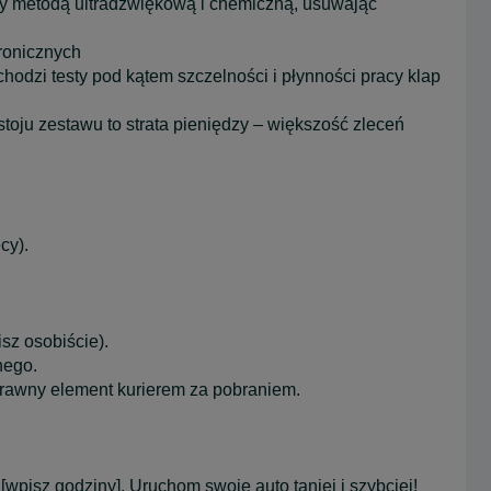
y metodą ultradźwiękową i chemiczną, usuwając
ronicznych
chodzi testy pod kątem szczelności i płynności pracy klap
toju zestawu to strata pieniędzy – większość zleceń
cy).
sz osobiście).
nego.
prawny element kurierem za pobraniem.
wpisz godziny]. Uruchom swoje auto taniej i szybciej!