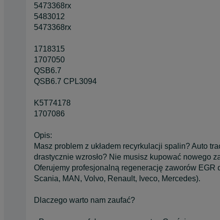
5473368rx
5483012
5473368rx
1718315
1707050
QSB6.7
QSB6.7 CPL3094
K5T74178
1707086
Opis:
Masz problem z układem recyrkulacji spalin? Auto traci
drastycznie wzrosło? Nie musisz kupować nowego zawo
Oferujemy profesjonalną regenerację zaworów EGR 
Scania, MAN, Volvo, Renault, Iveco, Mercedes).
Dlaczego warto nam zaufać?