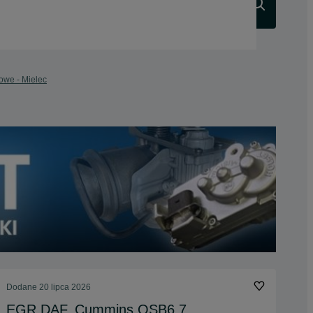
Szukaj
owe - Mielec
Dodane
20 lipca 2026
EGR DAF, Cummins QSB6.7