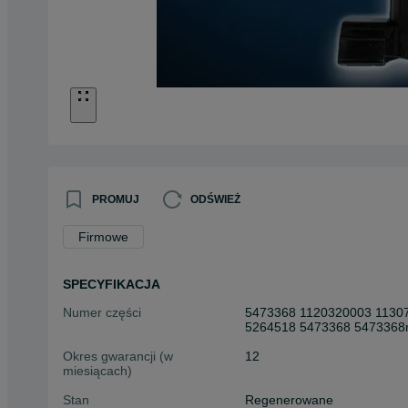
PROMUJ
ODŚWIEŻ
Firmowe
SPECYFIKACJA
Numer części
5473368 1120320003 1130
5264518 5473368 5473368
Okres gwarancji (w
12
miesiącach)
Stan
Regenerowane