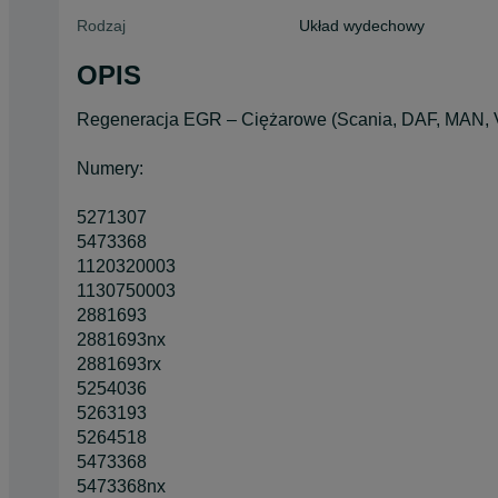
Rodzaj
Układ wydechowy
OPIS
Regeneracja EGR – Ciężarowe (Scania, DAF, MAN, V
Numery:
5271307
5473368
1120320003
1130750003
2881693
2881693nx
2881693rx
5254036
5263193
5264518
5473368
5473368nx