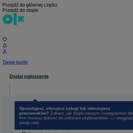
Przejdź do głównej części
Przejdź do stopki
Czat
Twoje konto
Dodaj ogłoszenie
Dla biznesu
opens in a new tab
Sprzedajesz, oferujesz usługi lub rekrutujesz
pracowników?
Zobacz, jak dzięki naszym rozwiązaniom dl
firm możesz dotrzeć do milionów użytkowników — i osiągną
swoje cele.