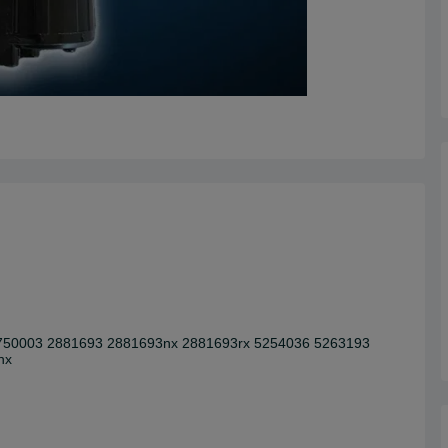
750003 2881693 2881693nx 2881693rx 5254036 5263193
nx