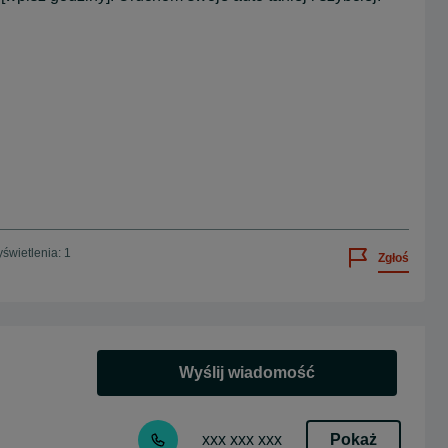
świetlenia: 1
Zgłoś
Wyślij wiadomość
Pokaż
xxx xxx xxx