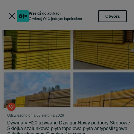
Przejdź do aplikacji
Otwórz
Otwieraj OLX jednym tapnięciem
Odświeżono dnia 03 sierpnia 2026
Dźwigary H20 używane Dźwigar Nowy podpory Stropowe
Sklejka szalunkowa płyta topolowa płyta antypoślizgowa