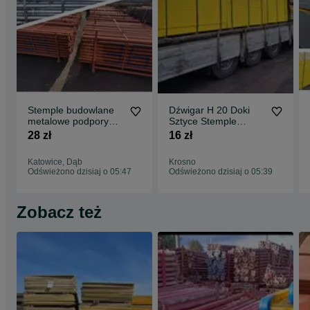
Stemple budowlane
Dźwigar H 20 Doki
metalowe podpory
Sztyce Stemple
Stropowe Dźwigary
Budowlane Podpory
28 zł
16 zł
H20 Głowice doki
Stropowe Głowice
płyta antypoślizgowa
Katowice, Dąb
Krosno
płyta szalunkowa
Odświeżono dzisiaj o 05:47
Odświeżono dzisiaj o 05:39
trójnogi stojak Korony
szalunki stropowe
Zobacz też