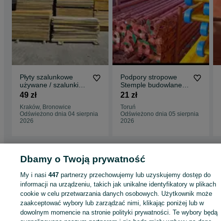
Płyty szalunkowe
Podpory stropowe
używane / szalunki
Stemple budowlane
stropowe Peri / sklejki
Stempel stalowy
49 zł
21 zł
szalunkowe używane
Szalunek stropowy
Kraków, Bronowice
Toruń
Peri NAJTANIEJ
Odświeżono dnia 04 sierpnia
Odświeżono dnia 05 sierpnia
2026
2026
Dbamy o Twoją prywatność
Strona główna
Budowa i Remont
Stemple i szalunki
Szalunki
Szalunki -
My i nasi
447
partnerzy przechowujemy lub uzyskujemy dostęp do
Małopolskie
Szalunki - Wysoka
informacji na urządzeniu, takich jak unikalne identyfikatory w plikach
cookie w celu przetwarzania danych osobowych. Użytkownik może
KATEGORIA
zaakceptować wybory lub zarządzać nimi, klikając poniżej lub w
dowolnym momencie na stronie polityki prywatności. Te wybory będą