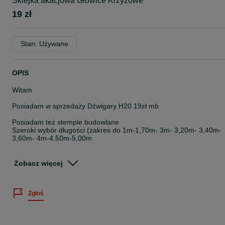
Sklejka akacjowa Głowice Krzyżowe
19 zł
Stan: Używane
OPIS
Witam
Posiadam w sprzedaży Dźwigary H20 19zł mb
Posiadam też stemple budowlane
Szeroki wybór długości (zakres do 1m-1,70m- 3m- 3,20m- 3,40m-
3,60m- 4m-4,50m-5,00m
Dostępna nośność stempli 8KN, 10 KN, 12KN, 14KN, 20KN
Zobacz więcej
Podana cena dotyczy najkrótszej długości stempla.
Posiadamy w sprzedaży pozostałe elementy szalunku stropowego:
Zgłoś
- Stemple budowlane
- płytę szalunkową (formaty 0,5 x 1,5m, 0,5 x 2m, 0,5 x 2,5m)