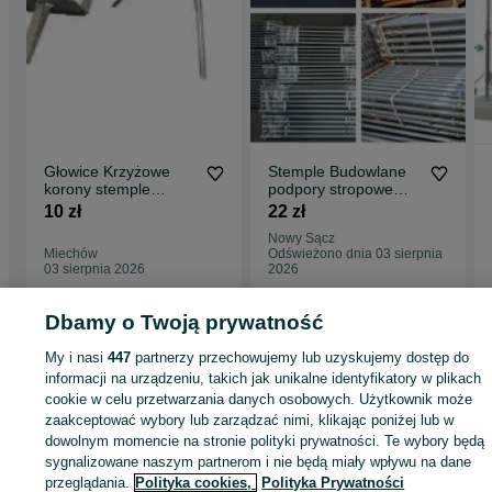
Głowice Krzyżowe
Stemple Budowlane
korony stemple
podpory stropowe
budowlane sklejka
płyta topolowa
10 zł
22 zł
szalunkowa Trójnogi
Dźwigary Trójnogi
Nowy Sącz
Podpory budowlane
Miechów
Odświeżono dnia 03 sierpnia
metalowe płyta
03 sierpnia 2026
2026
szalunkowa płyta
antypoślizgowa żabki
doki
Dbamy o Twoją prywatność
Strona główna
Budowa i Remont
Dachy
Pozostałe
Pozostałe -
My i nasi
447
partnerzy przechowujemy lub uzyskujemy dostęp do
Świętokrzyskie
Pozostałe - Ostrowiec Świętokrzyski
informacji na urządzeniu, takich jak unikalne identyfikatory w plikach
cookie w celu przetwarzania danych osobowych. Użytkownik może
zaakceptować wybory lub zarządzać nimi, klikając poniżej lub w
KATEGORIA
dowolnym momencie na stronie polityki prywatności. Te wybory będą
sygnalizowane naszym partnerom i nie będą miały wpływu na dane
ID:
463740865
Wyświetlenia: 89
przeglądania.
Polityka cookies,
Polityka Prywatności