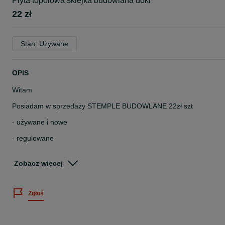
Płyta topolowa sklejka budowlana doki
22 zł
Stan: Używane
OPIS
Witam
Posiadam w sprzedaży STEMPLE BUDOWLANE 22zł szt
- używane i nowe
- regulowane
- ocynkowane i malowane
Zobacz więcej
Szeroki wybór długości (zakres do 1m-1,70m- 3m- 3,20m- 3,40m-
3,60m- 4m-4,50m-5,00m
Zgłoś
Dostępna nośność stempli 8KN, 10 KN, 12KN, 14KN, 20KN
Podana cena dotyczy najkrótszej długości stempla.