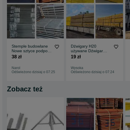
Stemple budowlane
Dźwigary H20
Nowe sztyce podpory
używane Dźwigar
Płyta Topolowa
Nowy podpory
38 zł
19 zł
Głowice Korony
Stropowe Sklejka
Trójnogi płyta
szalunkowa płyta
Narol
Wysoka
akacjowa Płyta
topolowa płyta
Odświeżono dzisiaj o 07:25
Odświeżono dzisiaj o 07:24
Sklejka akacjowa
antypoślizgowa
Stemple Budowlane
Sklejka akacjowa
Dźwigary H20
Głowice Krzyżowe
Zobacz też