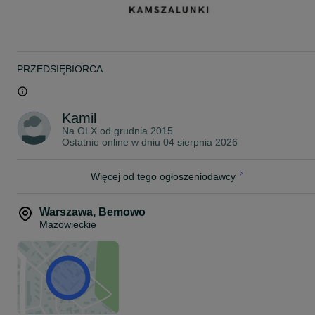
- Kosze transportowe
- Głowice Krzyżowe
KONKURENCYJNE CENY
PRZEDSIĘBIORCA
Dostawa:
Szybka realizacja każdej ilości zamówienia.
Dostarczam zamówienia do Klienta- cała Polska i UE (posiadam
własną flotę aut, dzięki czemu dostarczam zamówienia w każdy
Kamil
zakątek Polski, szybko i tanio).
Na OLX od
grudnia 2015
Wysyłam kurierem
Ostatnio online w dniu 04 sierpnia 2026
Odbiór własny
Więcej o nas znajdziecie na naszej stronie internetowej
Więcej od tego ogłoszeniodawcy
www.kamszalunki.pl
Zapraszamy na nasze inne aukcje
Warszawa
,
Bemowo
Mazowieckie