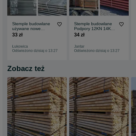
Stemple budowlane
Stemple budowlane
używane nowe
Podpory 12KN 14KN
Ocynkowane Sklejka
20KN Dźwigary H20
33 zł
34 zł
sztyce budowlane
Głowice Trójnogi
Łukowica
Jantar
Odświeżono dzisiaj o 13:27
Odświeżono dzisiaj o 13:27
Zobacz też