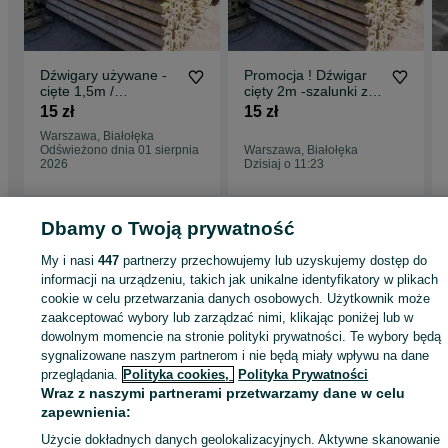
Dźwigary używane -
Promocja ! Dźwigar
cięte 1,5m /
cięty 2m -szalunki z
stemple,płyty,
dowozem
15 zł
15 zł
szalunki
Warszawa, Białołęka
Odświeżono dnia 01 sierpnia
Warszawa, Białołęka
2026
Dzisiaj o 11:23
Dbamy o Twoją prywatność
Strona główna
Budowa i Remont
Stemple i szalunki
Szalunki
Szalunki -
My i nasi
447
partnerzy przechowujemy lub uzyskujemy dostęp do
Mazowieckie
Szalunki - Warszawa
Szalunki - Bemowo
informacji na urządzeniu, takich jak unikalne identyfikatory w plikach
cookie w celu przetwarzania danych osobowych. Użytkownik może
zaakceptować wybory lub zarządzać nimi, klikając poniżej lub w
KATEGORIA
dowolnym momencie na stronie polityki prywatności. Te wybory będą
sygnalizowane naszym partnerom i nie będą miały wpływu na dane
przeglądania.
Polityka cookies,
Polityka Prywatności
ID:
1063766308
Wyświetlenia: 1
Wraz z naszymi partnerami przetwarzamy dane w celu
zapewnienia:
Zadzwoń / SMS
Wyślij wiadomość
Użycie dokładnych danych geolokalizacyjnych. Aktywne skanowanie