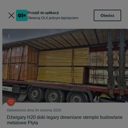
Przejdź do aplikacji
Otwórz
Otwieraj OLX jednym tapnięciem
Odświeżono dnia 04 sierpnia 2026
Dźwigary H20 doki legary drewniane stemple budowlane
metalowe Płyta