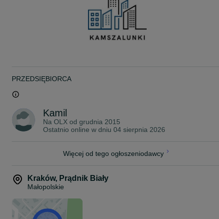
- Sklejkę wielowarstwową topolową czarną (format 1,25 x 2,5m)
- Dźwigary
- Kosze transportowe
- Głowice Krzyżowe
KONKURENCYJNE CENY
PRZEDSIĘBIORCA
Dostawa:
Szybka realizacja każdej ilości zamówienia.
Dostarczam zamówienia do Klienta- cała Polska i UE (posiadam
własną flotę aut, dzięki czemu dostarczam zamówienia w każdy
Kamil
zakątek Polski, szybko i tanio).
Na OLX od
grudnia 2015
Wysyłam kurierem
Ostatnio online w dniu 04 sierpnia 2026
Odbiór własny
Więcej o nas znajdziecie na naszej stronie internetowej
Więcej od tego ogłoszeniodawcy
www.kamszalunki.pl
Zapraszamy na nasze inne aukcje
Kraków
,
Prądnik Biały
Małopolskie