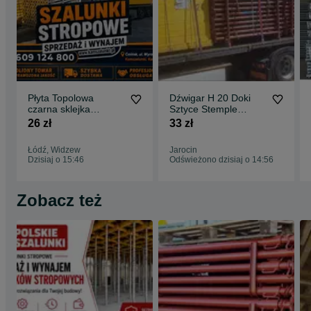
Płyta Topolowa
Dźwigar H 20 Doki
czarna sklejka
Sztyce Stemple
szalunkowa stemple
Budowlane Podpory
26 zł
33 zł
budowlane podpory
Stropowe Głowice
budowlane Głowica
Łódź, Widzew
Jarocin
krzyżowa Trójnogi
Dzisiaj o 15:46
Odświeżono dzisiaj o 14:56
Korony stojak
STEMPLE
BUDOWLANE
Zobacz też
Szalunki