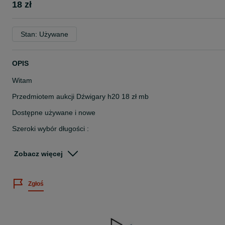
18 zł
Stan: Używane
OPIS
Witam
Przedmiotem aukcji Dźwigary h20 18 zł mb
Dostępne używane i nowe
Szeroki wybór długości :
1m/145m/190m/210m/245m/265m/290m/330m/360m/390m/420m/
50m/480m
Zobacz więcej
Posiadamy w sprzedaży pozostałe elementy szalunku stropowego:
Zgłoś
- Stemple budowlane
- płytę szalunkową (formaty 0,5 x 1,5m, 0,5 x 2m, 0,5 x 2,5m)
-Trójnogi