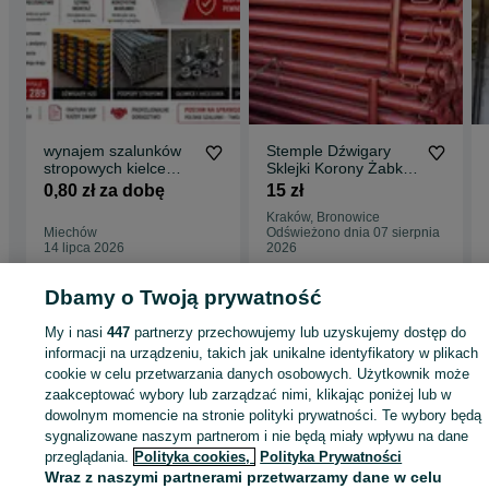
wynajem szalunków
Stemple Dźwigary
stropowych kielce
Sklejki Korony Żabki
doki dźwigary h20
Podpory Szalunek
0,80 zł za dobę
15 zł
trójnogi sztyce
Ścienny Stopa
Kraków, Bronowice
stemple podpory
Miechów
Odświeżono dnia 07 sierpnia
14 lipca 2026
2026
Dbamy o Twoją prywatność
Strona główna
Budowa i Remont
Stemple i szalunki
Stemple
Stemple -
My i nasi
447
partnerzy przechowujemy lub uzyskujemy dostęp do
Małopolskie
Stemple - Kraków
Stemple - Prądnik Biały
informacji na urządzeniu, takich jak unikalne identyfikatory w plikach
cookie w celu przetwarzania danych osobowych. Użytkownik może
zaakceptować wybory lub zarządzać nimi, klikając poniżej lub w
KATEGORIA
dowolnym momencie na stronie polityki prywatności. Te wybory będą
sygnalizowane naszym partnerom i nie będą miały wpływu na dane
ID:
1063854911
Wyświetlenia: 
przeglądania.
Polityka cookies,
Polityka Prywatności
Wraz z naszymi partnerami przetwarzamy dane w celu