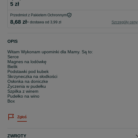
5 zł
Przedmiot z Pakietem Ochronnym
8,68 zł
+ dostawa od 3,99 zł
Szczegóły ceny
OPIS
Witam Wykonam upominki dla Mamy. Są to:
Serce
Magnes na lodówkę
Bielik
Podstawki pod kubek
Skrzyneczka na słodkości
Osłonka na doniczke
Życzenia w pudełku
Szpilka z winem
Pudełko na wino
Box
Zgłoś
ZWROTY