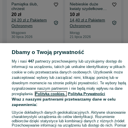
Pamiątka ślub,
Niebieskie duże
chrzest
kwiaty szydełkowe
aplikacje
20 zł
10 zł
24,20 zł z Pakietem
14,40 zł z Pakietem
Ochronnym
Ochronnym
Mrągowo
Morąg
30 lipca 2026
21 lipca 2026
Dbamy o Twoją prywatność
Strona główna
Antyki i Kolekcje
Rękodzieło
Produkty rękodzielnicze
Produkty rękodzielnicze - Warmińsko-mazurskie
Produkty rękodzielnicze -
My i nasi
447
partnerzy przechowujemy lub uzyskujemy dostęp do
Iława
informacji na urządzeniu, takich jak unikalne identyfikatory w plikach
cookie w celu przetwarzania danych osobowych. Użytkownik może
zaakceptować wybory lub zarządzać nimi, klikając poniżej lub w
KATEGORIA
dowolnym momencie na stronie polityki prywatności. Te wybory będą
sygnalizowane naszym partnerom i nie będą miały wpływu na dane
przeglądania.
Polityka cookies,
Polityka Prywatności
ID:
835507826
Wyświetlenia: 1
Wraz z naszymi partnerami przetwarzamy dane w celu
zapewnienia:
Kup
Użycie dokładnych danych geolokalizacyjnych. Aktywne skanowanie
charakterystyki urządzenia do celów identyfikacji. Rozumienie
odbiorców dzięki statystyce lub kombinacji danych z różnych źródeł.
Przechowywanie informacji na urządzeniu lub dostęp do nich. Pomiar