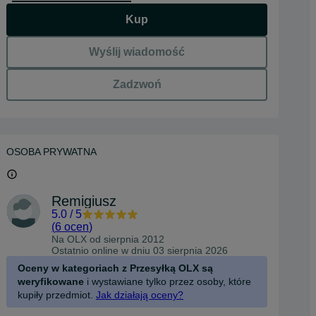
Kup
Wyślij wiadomość
Zadzwoń
OSOBA PRYWATNA
Remigiusz
5.0
/
5
(
6 ocen
)
Na OLX od
sierpnia 2012
Ostatnio online w dniu 03 sierpnia 2026
Oceny w kategoriach z Przesyłką OLX są
weryfikowane
i wystawiane tylko przez osoby, które
kupiły przedmiot.
Jak działają oceny?