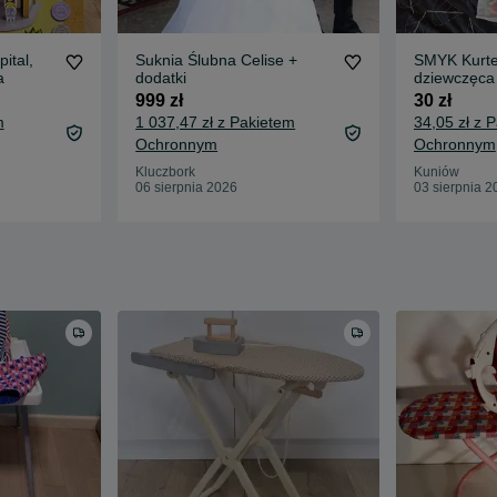
ital,
Suknia Ślubna Celise +
SMYK Kurte
a
dodatki
dziewczęca
999 zł
30 zł
m
1 037,47 zł z Pakietem
34,05 zł z 
Ochronnym
Ochronnym
Kluczbork
Kuniów
06 sierpnia 2026
03 sierpnia 2