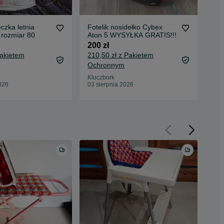
czka letnia
Fotelik nosidełko Cybex
Cre
 rozmiar 80
Aton 5 WYSYŁKA GRATIS!!!
kon
200 zł
70 
Pakietem
210,50 zł z Pakietem
76,
Ochronnym
Oc
Kluczbork
Kun
026
03 sierpnia 2026
01 