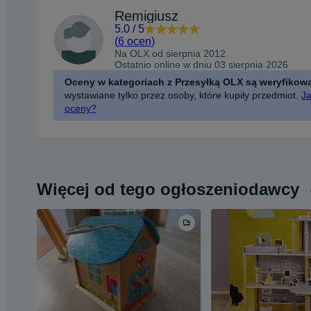
Remigiusz
5.0
/
5
(
6 ocen
)
Na OLX od
sierpnia 2012
Ostatnio online w dniu 03 sierpnia 2026
Oceny w kategoriach z Przesyłką OLX są weryfikow
wystawiane tylko przez osoby, które kupiły przedmiot.
Ja
oceny?
Więcej od tego ogłoszeniodawcy