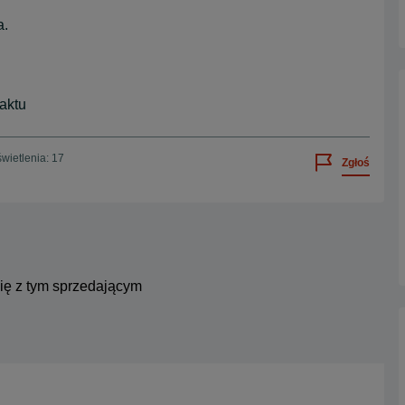
a.
aktu
wietlenia: 17
Zgłoś
się z tym sprzedającym