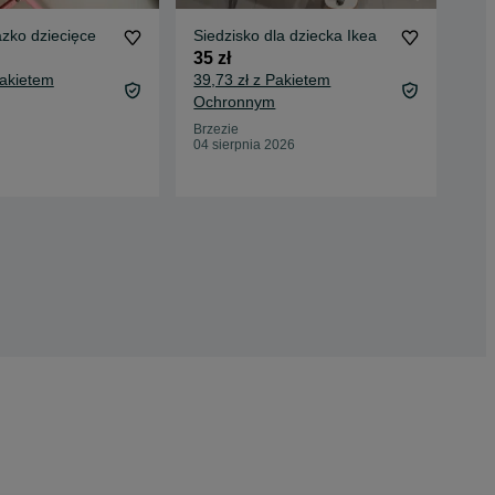
azko dziecięce
Siedzisko dla dziecka Ikea
IKE
35 zł
50 
Pakietem
39,73 zł z Pakietem
55,
Ochronnym
Oc
Brzezie
Wro
04 sierpnia 2026
25 