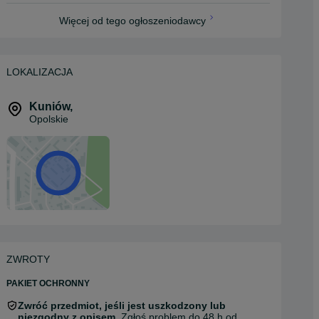
Więcej od tego ogłoszeniodawcy
LOKALIZACJA
Kuniów
,
Opolskie
ZWROTY
PAKIET OCHRONNY
Zwróć przedmiot, jeśli jest uszkodzony lub
niezgodny z opisem.
Zgłoś problem do 48 h od