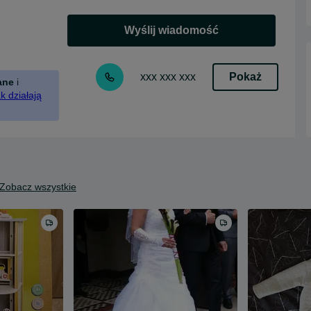
Wyślij wiadomość
Pokaż
xxx xxx xxx
ane
i
k działają
Zobacz wszystkie