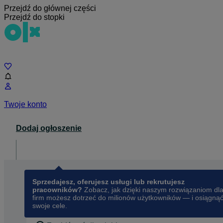
Przejdź do głównej części
Przejdź do stopki
Czat
Twoje konto
Dodaj ogłoszenie
Dla biznesu
opens in a new tab
Sprzedajesz, oferujesz usługi lub rekrutujesz
pracowników?
Zobacz, jak dzięki naszym rozwiązaniom dl
firm możesz dotrzeć do milionów użytkowników — i osiągną
swoje cele.