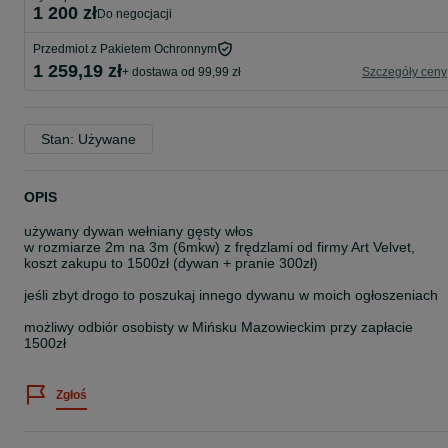
1 200 zł
do negocjacji
Przedmiot z Pakietem Ochronnym
1 259,19 zł
+ dostawa od 99,99 zł
Szczegóły ceny
Stan: Używane
OPIS
używany dywan wełniany gęsty włos
w rozmiarze 2m na 3m (6mkw) z frędzlami od firmy Art Velvet,
koszt zakupu to 1500zł (dywan + pranie 300zł)
jeśli zbyt drogo to poszukaj innego dywanu w moich ogłoszeniach
możliwy odbiór osobisty w Mińsku Mazowieckim przy zapłacie
1500zł
Zgłoś