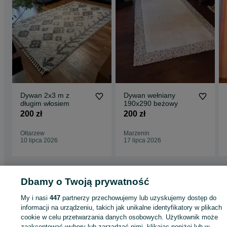
Dywan 2x3 m z
Dywan wełniany
długim włosiem
190x290 beżowy
200 zł
200 zł
Ołtarzew
Marzenin
10 lipca 2026
17 lipca 2026
Dbamy o Twoją prywatność
Strona główna
Dom i Ogród
Wyposażenie wnętrz
Dywany i dywaniki
Dywany
Dywany - Mazowieckie
Dywany - Mińsk Mazowiecki
My i nasi
447
partnerzy przechowujemy lub uzyskujemy dostęp do
informacji na urządzeniu, takich jak unikalne identyfikatory w plikach
cookie w celu przetwarzania danych osobowych. Użytkownik może
KATEGORIA
zaakceptować wybory lub zarządzać nimi, klikając poniżej lub w