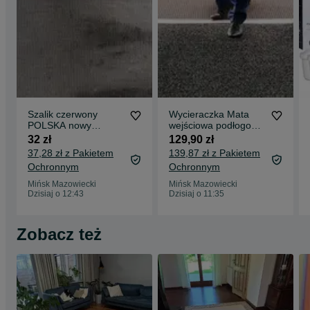
Szalik czerwony
Wycieraczka Mata
POLSKA nowy
wejściowa podłogowa
20x140cm
BASIC profesjonalna
32 zł
129,90 zł
85x60cm
37,28 zł z Pakietem
139,87 zł z Pakietem
Ochronnym
Ochronnym
Mińsk Mazowiecki
Mińsk Mazowiecki
Dzisiaj o 12:43
Dzisiaj o 11:35
Zobacz też