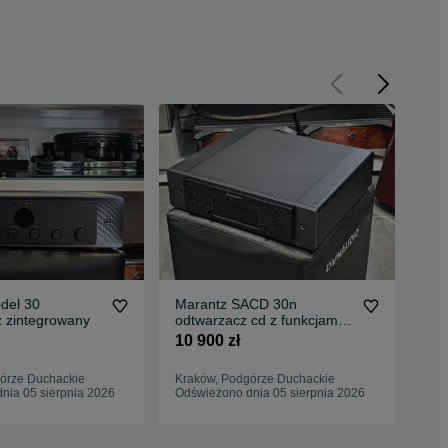
del 30
Marantz SACD 30n
Syn
 zintegrowany
odtwarzacz cd z funkcjami
Pow
sieciowymi
zas
10 900 zł
29 
órze Duchackie
Kraków, Podgórze Duchackie
Kra
nia 05 sierpnia 2026
Odświeżono dnia 05 sierpnia 2026
Odś