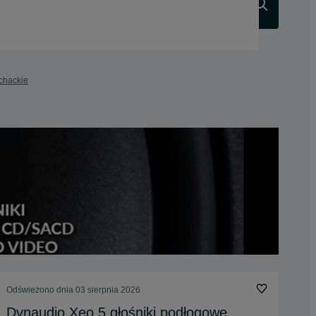
Szukaj
chackie
Odświeżono dnia 03 sierpnia 2026
Dynaudio Xeo 5 głośniki podłogowe