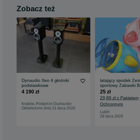
Zobacz też
Dynaudio Xeo 4 głośniki
latający spodek Zes
podstawkowe
sportowy Zabawki Ba
Gyro dla dzieci
4 190 zł
25 zł
29,89 zł z Pakietem
Kraków, Podgórze Duchackie
Ochronnym
Odświeżono dnia 31 lipca 2026
Lubin
26 lipca 2026