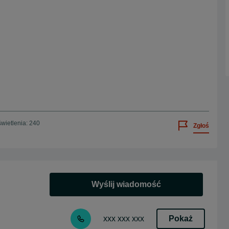
wietlenia: 240
Zgłoś
Wyślij wiadomość
Pokaż
xxx xxx xxx