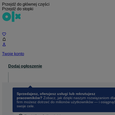
Przejdź do głównej części
Przejdź do stopki
Czat
Twoje konto
Dodaj ogłoszenie
Dla biznesu
opens in a new tab
Sprzedajesz, oferujesz usługi lub rekrutujesz
pracowników?
Zobacz, jak dzięki naszym rozwiązaniom dl
firm możesz dotrzeć do milionów użytkowników — i osiągną
swoje cele.