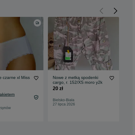
e czarne xl Miss
Nowe z metką spodenki
maj
cargo, r. 152/XS moro y2k
cyr
20 zł
40 
Pakietem
44,
Bielsko-Biała
Oc
27 lipca 2026
rsynów
Kat
12 