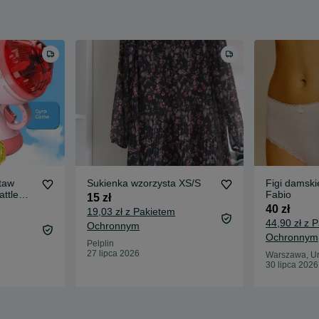
taw
Sukienka wzorzysta XS/S
Figi damski
ttle
Fabio
15 zł
40 zł
19,03 zł z Pakietem
44,90 zł z 
Ochronnym
Ochronnym
Pelplin
27 lipca 2026
Warszawa, U
30 lipca 2026