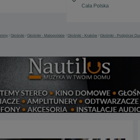
lumny
Głośniki
Głośniki - Małopolskie
Głośniki - Kraków
Głośniki - Podgórze Du