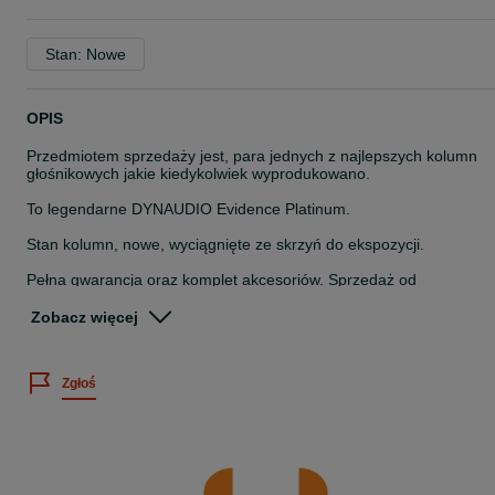
Stan: Nowe
OPIS
Przedmiotem sprzedaży jest, para jednych z najlepszych kolumn
głośnikowych jakie kiedykolwiek wyprodukowano.
To legendarne DYNAUDIO Evidence Platinum.
Stan kolumn, nowe, wyciągnięte ze skrzyń do ekspozycji.
Pełna gwarancja oraz komplet akcesoriów. Sprzedaż od
autoryzowanego dealera Dynaudio w Polsce.
Zobacz więcej
Zapraszamy do odsłuchów.
Fragment recenzji:
Zgłoś
Stety czy niestety, w ofercie jest model jeszcze droższy, więc obiekt
naszych badań nie jest bezwzględnie "naj", ale i tak znajduje się
bardzo blisko, pod względem układów jest bardzo podobny do
flagowca, a wedle niektórych opinii... nawet lepszy, lub przynajmnie
"nie gorszy", chociaż trochę mniejszy i tańszy. Jest bowiem
"najnowszy z najlepszych".