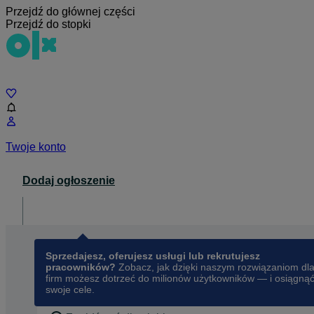
Przejdź do głównej części
Przejdź do stopki
Czat
Twoje konto
Dodaj ogłoszenie
Dla biznesu
opens in a new tab
Sprzedajesz, oferujesz usługi lub rekrutujesz
pracowników?
Zobacz, jak dzięki naszym rozwiązaniom dl
firm możesz dotrzeć do milionów użytkowników — i osiągną
swoje cele.