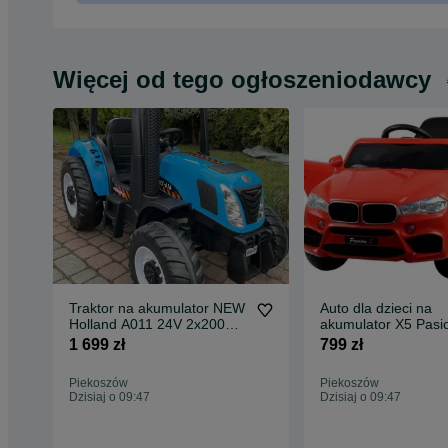
Więcej od tego ogłoszeniodawcy
Traktor na akumulator NEW
Auto dla dzieci na
Holland A011 24V 2x200W
akumulator X5 Pasi
KABINA PILOT SKÓRA
samochodzik
1 699 zł
799 zł
Piekoszów
Piekoszów
Dzisiaj o 09:47
Dzisiaj o 09:47