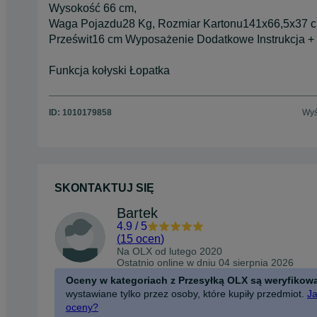
Wysokość 66 cm,
Waga Pojazdu28 Kg, Rozmiar Kartonu141x66,5x37 c
Prześwit16 cm Wyposażenie Dodatkowe Instrukcja +
Funkcja kołyski Łopatka
ID:
1010179858
Wyś
SKONTAKTUJ SIĘ
Bartek
4.9
/
5
(
15 ocen
)
Na OLX od
lutego 2020
Ostatnio online w dniu 04 sierpnia 2026
Oceny w kategoriach z Przesyłką OLX są weryfikow
wystawiane tylko przez osoby, które kupiły przedmiot.
Ja
oceny?