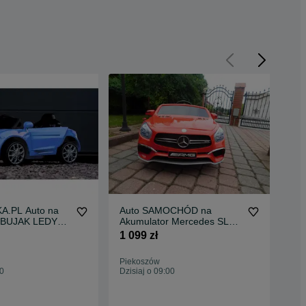
.PL Auto na
Auto SAMOCHÓD na
Aut
r BUJAK LEDY
Akumulator Mercedes SL65
Spy
chód dla dzieci
MP3
sam
1 099 zł
849
Piekoszów
Pie
00
Dzisiaj o 09:00
Dzis