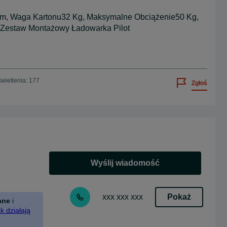
m, Waga Kartonu32 Kg, Maksymalne Obciążenie50 Kg,
 Zestaw Montażowy Ładowarka Pilot
wietlenia: 177
Zgłoś
Wyślij wiadomość
Pokaż
xxx xxx xxx
ane
i
k działają