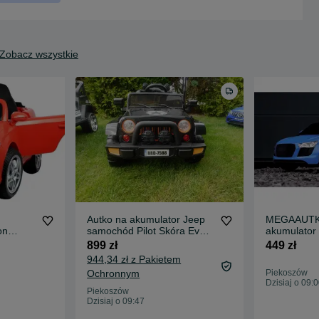
Zobacz wszystkie
Autko na akumulator Jeep
MEGAAUTKA
on
samochód Pilot Skóra Eva
akumulato
Samochód dla dziecka
PILOT samo
899 zł
449 zł
944,34 zł z Pakietem
Ochronnym
Piekoszów
Dzisiaj o 09:
Piekoszów
Dzisiaj o 09:47