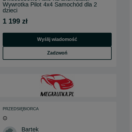
Wywrotka Pilot 4x4 Samochód dla 2
dzieci
1 199 zł
Wyślij wiadomość
Zadzwoń
PRZEDSIĘBIORCA
Bartek