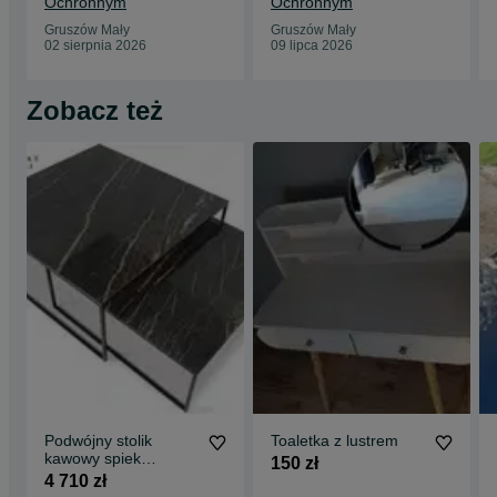
Ochronnym
Ochronnym
Gruszów Mały
Gruszów Mały
02 sierpnia 2026
09 lipca 2026
Zobacz też
Podwójny stolik
Toaletka z lustrem
kawowy spiek
150 zł
kwarcowy Kwadraty
4 710 zł