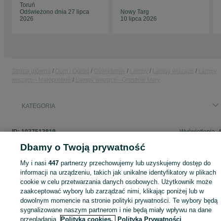
Toruń
Odświeżono dnia 27 lipca
Nowy Targ
2026
10 lipca 2026
Strona główna
Dom i Ogród
Oświetlenie
Lampy
Lampy wiszące
Lampy
wiszące - Małopolskie
Lampy wiszące - Gruszów Mały
KATEGORIA
ID:
1037513819
Wyświetlenia: 
Dbamy o Twoją prywatność
My i nasi
447
partnerzy przechowujemy lub uzyskujemy dostęp do
informacji na urządzeniu, takich jak unikalne identyfikatory w plikach
Zaloguj się lub załóż konto na OLX, aby skontaktować się z t
cookie w celu przetwarzania danych osobowych. Użytkownik może
sprzedającym
zaakceptować wybory lub zarządzać nimi, klikając poniżej lub w
dowolnym momencie na stronie polityki prywatności. Te wybory będą
sygnalizowane naszym partnerom i nie będą miały wpływu na dane
Zaloguj się / Załóż konto
przeglądania.
Polityka cookies,
Polityka Prywatności