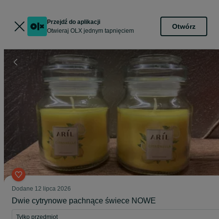
Przejdź do aplikacji
Otwórz
Otwieraj OLX jednym tapnięciem
Dodane
12 lipca 2026
Dwie cytrynowe pachnące świece NOWE
Tylko przedmiot