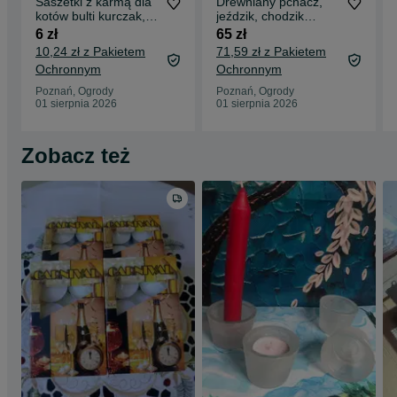
Saszetki z karmą dla
Drewniany pchacz,
kotów bulti kurczak,
jeździk, chodzik
kaczka NOWE
NOWY
6 zł
65 zł
10,24 zł z Pakietem
71,59 zł z Pakietem
Ochronnym
Ochronnym
Poznań, Ogrody
Poznań, Ogrody
01 sierpnia 2026
01 sierpnia 2026
Zobacz też