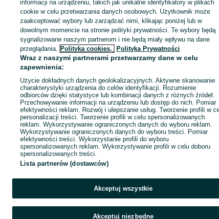
Zaloguj się lub załóż konto na OLX, aby skontaktować się z t
informacji na urządzeniu, takich jak unikalne identyfikatory w plikach
sprzedającym
cookie w celu przetwarzania danych osobowych. Użytkownik może
zaakceptować wybory lub zarządzać nimi, klikając poniżej lub w
dowolnym momencie na stronie polityki prywatności. Te wybory będą
sygnalizowane naszym partnerom i nie będą miały wpływu na dane
Zaloguj się / Załóż konto
przeglądania.
Polityka cookies,
Polityka Prywatności
Wraz z naszymi partnerami przetwarzamy dane w celu
Wyślij wiadomość
Kup
zapewnienia:
Użycie dokładnych danych geolokalizacyjnych. Aktywne skanowanie
charakterystyki urządzenia do celów identyfikacji. Rozumienie
odbiorców dzięki statystyce lub kombinacji danych z różnych źródeł.
Przechowywanie informacji na urządzeniu lub dostęp do nich. Pomiar
efektywności reklam. Rozwój i ulepszanie usług. Tworzenie profili w c
personalizacji treści. Tworzenie profili w celu spersonalizowanych
reklam. Wykorzystywanie ograniczonych danych do wyboru reklam.
Wykorzystywanie ograniczonych danych do wyboru treści. Pomiar
efektywności treści. Wykorzystanie profili do wyboru
spersonalizowanych reklam. Wykorzystywanie profili w celu doboru
spersonalizowanych treści.
Lista partnerów (dostawców)
Akceptuj wszystkie
Akceptuj niezbędne