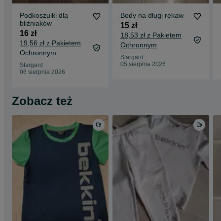
Podkoszulki dla
Body na długi rękaw
bliźniaków
15 zł
16 zł
18,53 zł z Pakietem
19,56 zł z Pakietem
Ochronnym
Ochronnym
Stargard
05 sierpnia 2026
Stargard
06 sierpnia 2026
Zobacz też