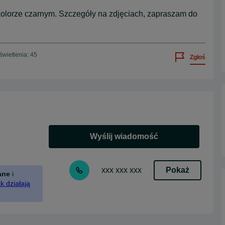
olorze czarnym. Szczegóły na zdjęciach, zapraszam do
wietlenia: 45
Zgłoś
Wyślij wiadomość
Pokaż
xxx xxx xxx
ane
i
k działają