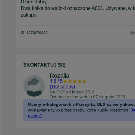
Dzień dobry
Dwa kółka do walizki oznaczone A801. Używane, w k
zakupu.
ID:
1078270492
Wyś
SKONTAKTUJ SIĘ
Rozalia
4.8
/
5
(
182 oceny
)
Na OLX od
lutego 2016
Ostatnio online w dniu 07 sierpnia 2026
Oceny w kategoriach z Przesyłką OLX są weryfikow
wystawiane tylko przez osoby, które kupiły przedmiot.
Ja
oceny?