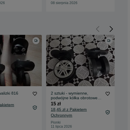
026
08 sierpnia 2026
08 
walizki 816
2 sztuki - wymienne,
Kół
podwójne kółka obrotowe
10 
do walizek typu A19
15 zł
Pakietem
18,45 zł z Pakietem
Ochronnym
War
05 
Pionki
11 lipca 2026