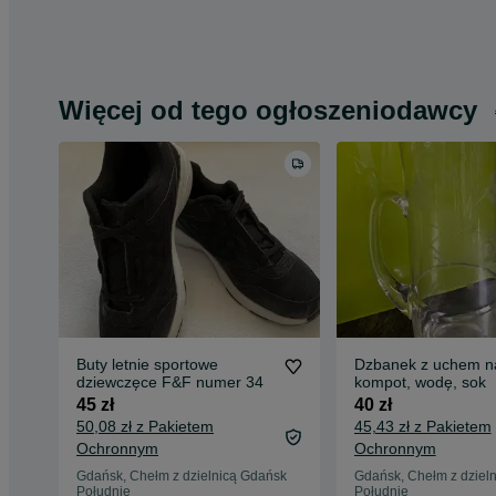
Więcej od tego ogłoszeniodawcy
Buty letnie sportowe
Dzbanek z uchem n
dziewczęce F&F numer 34
kompot, wodę, sok
45 zł
40 zł
50,08 zł z Pakietem
45,43 zł z Pakietem
Ochronnym
Ochronnym
Gdańsk, Chełm z dzielnicą Gdańsk
Gdańsk, Chełm z dziel
Południe
Południe