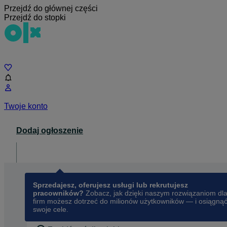
Przejdź do głównej części
Przejdź do stopki
Czat
Twoje konto
Dodaj ogłoszenie
Dla biznesu
opens in a new tab
Sprzedajesz, oferujesz usługi lub rekrutujesz
pracowników?
Zobacz, jak dzięki naszym rozwiązaniom dl
firm możesz dotrzeć do milionów użytkowników — i osiągną
swoje cele.