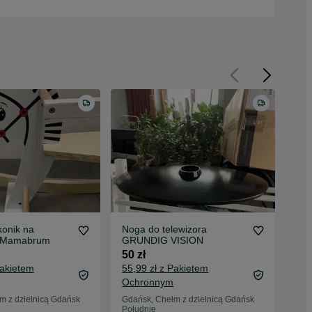
konik na
Noga do telewizora
ADI
, Mamabrum
GRUNDIG VISION
23,
50 zł
35 
Pakietem
55,99 zł z Pakietem
39,
Ochronnym
Oc
m z dzielnicą Gdańsk
Gdańsk, Chełm z dzielnicą Gdańsk
Gda
Południe
Poł