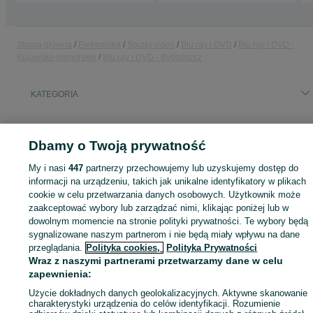
Strona główna
Elektronika
Sprzęt video
Blu ray i DVD
Blu ray i DVD -
Kujawsko-pomorskie
Blu ray i DVD - Bydgoszcz
KATEGORIA
ID:
912703054
Wyświetlenia: 304
Dbamy o Twoją prywatność
My i nasi
447
partnerzy przechowujemy lub uzyskujemy dostęp do
informacji na urządzeniu, takich jak unikalne identyfikatory w plikach
Zaloguj się lub załóż konto na OLX, aby skontaktować się z t
cookie w celu przetwarzania danych osobowych. Użytkownik może
sprzedającym
zaakceptować wybory lub zarządzać nimi, klikając poniżej lub w
dowolnym momencie na stronie polityki prywatności. Te wybory będą
sygnalizowane naszym partnerom i nie będą miały wpływu na dane
przeglądania.
Polityka cookies,
Polityka Prywatności
Zaloguj się / Załóż konto
Wraz z naszymi partnerami przetwarzamy dane w celu
zapewnienia:
Wyślij wiadomość
Użycie dokładnych danych geolokalizacyjnych. Aktywne skanowanie
charakterystyki urządzenia do celów identyfikacji. Rozumienie