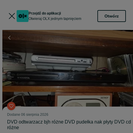
Przejdź do aplikacji
Otwórz
Otwieraj OLX jednym tapnięciem
Dodane
06 sierpnia 2026
DVD odtwarzacz bjh różne DVD pudełka nak płyty DVD cd
różne