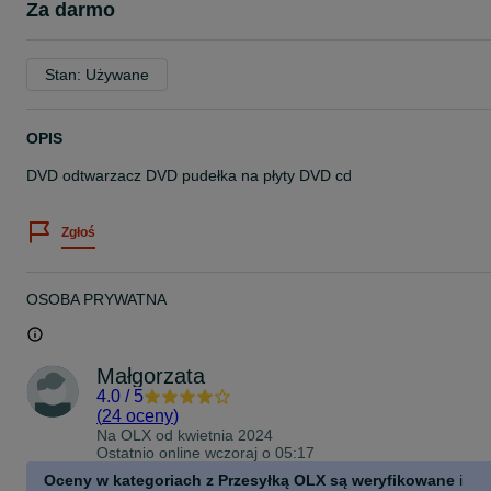
Za darmo
Stan: Używane
OPIS
DVD odtwarzacz DVD pudełka na płyty DVD cd
Zgłoś
OSOBA PRYWATNA
Małgorzata
4.0
/
5
(
24 oceny
)
Na OLX od
kwietnia 2024
Ostatnio online wczoraj o 05:17
Oceny w kategoriach z Przesyłką OLX są weryfikowane
i