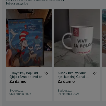
Zobacz wszystkie
Filmy filmy.Bajki dd
Kubek nkn szklanki
9jbjjd różne do dvd bh
njn .kubkinjj Canal +i
kubek mhkkkkhk
Za darmo
Za darmo
szklanka jmmjjnj
Bydgoszcz
Bydgoszcz
06 sierpnia 2026
06 sierpnia 2026