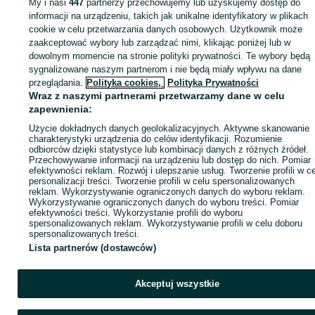
My i nasi
447
partnerzy przechowujemy lub uzyskujemy dostęp do
Zaloguj się lub załóż konto na OLX, aby skontaktować się z t
informacji na urządzeniu, takich jak unikalne identyfikatory w plikach
sprzedającym
cookie w celu przetwarzania danych osobowych. Użytkownik może
zaakceptować wybory lub zarządzać nimi, klikając poniżej lub w
dowolnym momencie na stronie polityki prywatności. Te wybory będą
sygnalizowane naszym partnerom i nie będą miały wpływu na dane
Zaloguj się / Załóż konto
przeglądania.
Polityka cookies,
Polityka Prywatności
Wraz z naszymi partnerami przetwarzamy dane w celu
Kup
zapewnienia:
Użycie dokładnych danych geolokalizacyjnych. Aktywne skanowanie
charakterystyki urządzenia do celów identyfikacji. Rozumienie
odbiorców dzięki statystyce lub kombinacji danych z różnych źródeł.
Przechowywanie informacji na urządzeniu lub dostęp do nich. Pomiar
efektywności reklam. Rozwój i ulepszanie usług. Tworzenie profili w c
personalizacji treści. Tworzenie profili w celu spersonalizowanych
reklam. Wykorzystywanie ograniczonych danych do wyboru reklam.
Wykorzystywanie ograniczonych danych do wyboru treści. Pomiar
efektywności treści. Wykorzystanie profili do wyboru
spersonalizowanych reklam. Wykorzystywanie profili w celu doboru
spersonalizowanych treści.
Lista partnerów (dostawców)
Akceptuj wszystkie