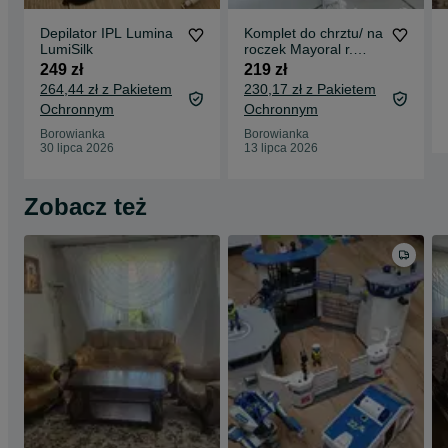
Depilator IPL Lumina
Komplet do chrztu/ na
LumiSilk
roczek Mayoral r.
12m
249 zł
219 zł
264,44 zł z Pakietem
230,17 zł z Pakietem
Ochronnym
Ochronnym
Borowianka
Borowianka
30 lipca 2026
13 lipca 2026
Zobacz też