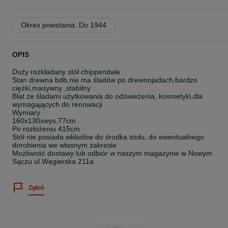
Okres powstania: Do 1944
OPIS
Duży rozkładany stół chippendale
Stan drewna bdb,nie ma śladów po drewnojadach,bardzo
ciężki,masywny ,stabilny
Blat że śladami użytkowania do odświeżenia, kosmetyki,dla
wymagających do renowacji
Wymiary
160x130xwys.77cm
Po rozłożeniu 415cm
Stół nie posiada wkładów do środka stołu, do ewentualnego
dorobienia we własnym zakresie
Możliwość dostawy lub odbiór w naszym magazynie w Nowym
Sączu ul.Węgierska 211a
Zgłoś