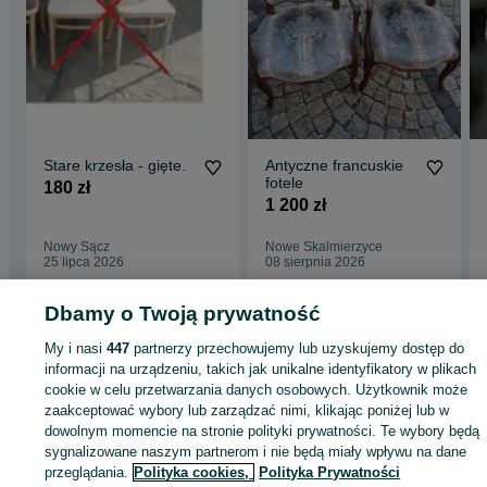
Stare krzesła - gięte.
Antyczne francuskie
fotele
180 zł
1 200 zł
Nowy Sącz
Nowe Skalmierzyce
25 lipca 2026
08 sierpnia 2026
Dbamy o Twoją prywatność
Strona główna
Antyki i Kolekcje
Antyki
Stare meble
Stoły
Stoły -
My i nasi
447
partnerzy przechowujemy lub uzyskujemy dostęp do
Małopolskie
Stoły - Nowy Sącz
informacji na urządzeniu, takich jak unikalne identyfikatory w plikach
cookie w celu przetwarzania danych osobowych. Użytkownik może
zaakceptować wybory lub zarządzać nimi, klikając poniżej lub w
KATEGORIA
dowolnym momencie na stronie polityki prywatności. Te wybory będą
sygnalizowane naszym partnerom i nie będą miały wpływu na dane
ID:
1047191811
Wyświetlenia: 1
przeglądania.
Polityka cookies,
Polityka Prywatności