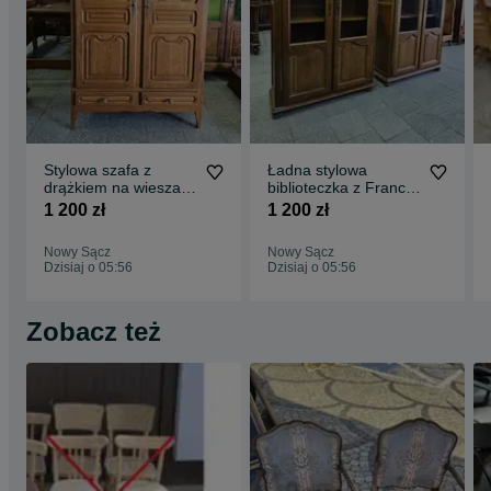
Stylowa szafa z
Ładna stylowa
drążkiem na wieszaki
biblioteczka z Francji
oraz półkami /
witryna 2 sztuki /
1 200 zł
1 200 zł
Nowy Sącz
Nowy Sącz
Dzisiaj o 05:56
Dzisiaj o 05:56
Zobacz też