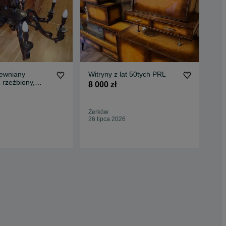
rewniany
Witryny z lat 50tych PRL
Żyr
 rzeźbiony,
mo
8 000 zł
7 ramienny
500
Żerków
Kra
26 lipca 2026
31 