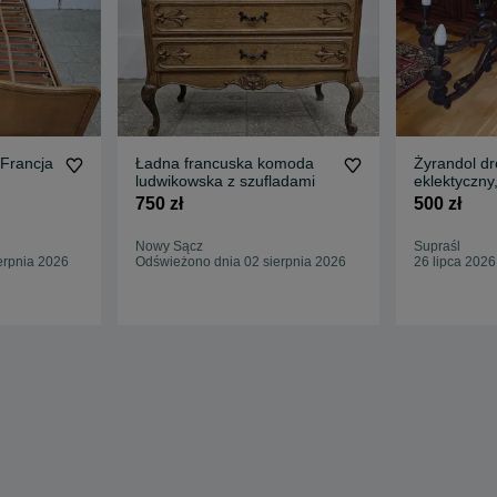
 Francja
Ładna francuska komoda
Żyrandol d
ludwikowska z szufladami
eklektyczny,
rustykalny 
750 zł
500 zł
Nowy Sącz
Supraśl
erpnia 2026
Odświeżono dnia 02 sierpnia 2026
26 lipca 2026