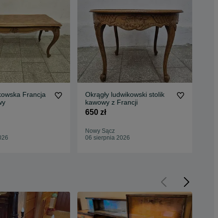
kowska Francja
Okrągły ludwikowski stolik
Wys
wy
kawowy z Francji
Fra
650 zł
350
Nowy Sącz
Now
026
06 sierpnia 2026
06 