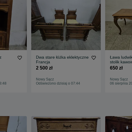
z
Dwa stare łóżka eklektyczne
Ława ludwi
Francja
stolik kawo
2 500 zł
650 zł
Nowy Sącz
Nowy Sącz
8:48
Odświeżono dzisiaj o 07:44
06 sierpnia 2