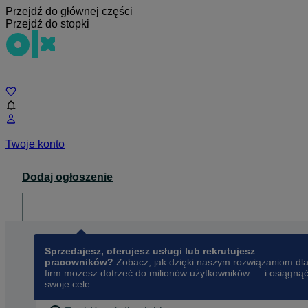
Przejdź do głównej części
Przejdź do stopki
Czat
Twoje konto
Dodaj ogłoszenie
Dla biznesu
opens in a new tab
Sprzedajesz, oferujesz usługi lub rekrutujesz
pracowników?
Zobacz, jak dzięki naszym rozwiązaniom dl
firm możesz dotrzeć do milionów użytkowników — i osiągną
swoje cele.