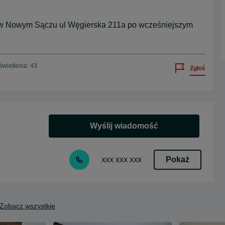
 w Nowym Sączu ul Węgierska 211a po wcześniejszym
wietlenia: 43
Zgłoś
Wyślij wiadomość
Pokaż
xxx xxx xxx
Zobacz wszystkie