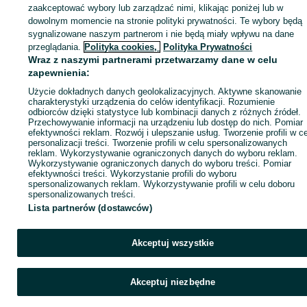
KATEGORIA
zaakceptować wybory lub zarządzać nimi, klikając poniżej lub w
dowolnym momencie na stronie polityki prywatności. Te wybory będą
sygnalizowane naszym partnerom i nie będą miały wpływu na dane
ID:
829803476
Wyświetlenia: 6
przeglądania.
Polityka cookies,
Polityka Prywatności
Wraz z naszymi partnerami przetwarzamy dane w celu
zapewnienia:
Zadzwoń / SMS
Wyślij wiadomość
Użycie dokładnych danych geolokalizacyjnych. Aktywne skanowanie
charakterystyki urządzenia do celów identyfikacji. Rozumienie
odbiorców dzięki statystyce lub kombinacji danych z różnych źródeł.
Przechowywanie informacji na urządzeniu lub dostęp do nich. Pomiar
efektywności reklam. Rozwój i ulepszanie usług. Tworzenie profili w c
personalizacji treści. Tworzenie profili w celu spersonalizowanych
reklam. Wykorzystywanie ograniczonych danych do wyboru reklam.
Wykorzystywanie ograniczonych danych do wyboru treści. Pomiar
efektywności treści. Wykorzystanie profili do wyboru
spersonalizowanych reklam. Wykorzystywanie profili w celu doboru
spersonalizowanych treści.
Lista partnerów (dostawców)
Akceptuj wszystkie
Akceptuj niezbędne