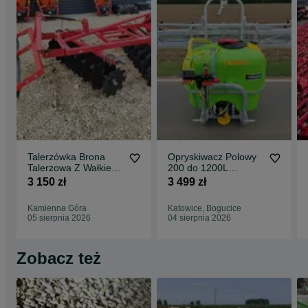
Talerzówka Brona
Opryskiwacz Polowy
Talerzowa Z Wałkiem
200 do 1200L
Strunowym Strumyk
Zawieszany Z
3 150 zł
3 499 zł
ALFA V2
Dostawą Cała Polska
Kamienna Góra
Katowice, Bogucice
05 sierpnia 2026
04 sierpnia 2026
Zobacz też