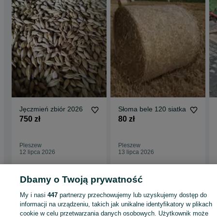
Jęczmień zbiór 2026
Słoma bele 120 siatka
750 zł
80 zł
Pleszew
Pleszew
12 lipca 2026
13 lipca 2026
Dbamy o Twoją prywatność
Strona główna
Rolnictwo
Części do maszyn rolniczych
Części do maszyn
rolniczych - Wielkopolskie
Części do maszyn rolniczych - Pleszew
My i nasi
447
partnerzy przechowujemy lub uzyskujemy dostęp do
informacji na urządzeniu, takich jak unikalne identyfikatory w plikach
cookie w celu przetwarzania danych osobowych. Użytkownik może