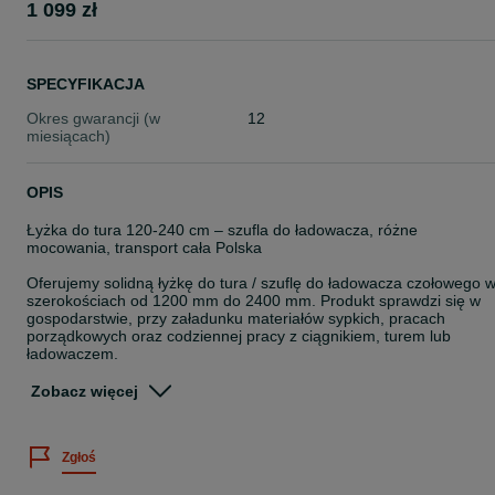
1 099 zł
SPECYFIKACJA
Okres gwarancji (w
12
miesiącach)
OPIS
Łyżka do tura 120-240 cm – szufla do ładowacza, różne
mocowania, transport cała Polska
Oferujemy solidną łyżkę do tura / szuflę do ładowacza czołowego 
szerokościach od 1200 mm do 2400 mm. Produkt sprawdzi się w
gospodarstwie, przy załadunku materiałów sypkich, pracach
porządkowych oraz codziennej pracy z ciągnikiem, turem lub
ładowaczem.
Dostępne szerokości i pojemności:
Zobacz więcej
– 1200 mm / 120 cm – pojemność 0,30 m³
– 1400 mm / 140 cm – pojemność 0,35 m³
Zgłoś
– 1500 mm / 150 cm – pojemność 0,38 m³
– 1600 mm / 160 cm – pojemność 0,40 m³