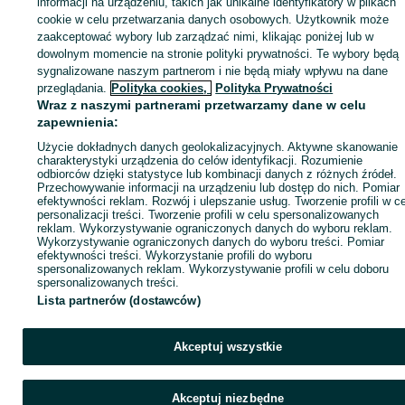
łyżka do tura 2,2
informacji na urządzeniu, takich jak unikalne identyfikatory w plikach
łyżka do tura 2.2
cookie w celu przetwarzania danych osobowych. Użytkownik może
KATEGORIA
łyżka do tura 220
zaakceptować wybory lub zarządzać nimi, klikając poniżej lub w
łyżka do tura 220 cm
dowolnym momencie na stronie polityki prywatności. Te wybory będą
sygnalizowane naszym partnerom i nie będą miały wpływu na dane
łyżka do tura 1,8m
ID:
813066960
Wyświetlenia: 7
łyżka do tura 1,8
przeglądania.
Polityka cookies,
Polityka Prywatności
łyżka do tura 1.8
Wraz z naszymi partnerami przetwarzamy dane w celu
łyżka do tura 180
zapewnienia:
Zadzwoń / SMS
Wyślij wiadomość
łyżka do tura 180 cm
Użycie dokładnych danych geolokalizacyjnych. Aktywne skanowanie
łyżka do tura 1,6m
charakterystyki urządzenia do celów identyfikacji. Rozumienie
łyżka do tura 1,6
odbiorców dzięki statystyce lub kombinacji danych z różnych źródeł.
łyżka do tura 1.6
Przechowywanie informacji na urządzeniu lub dostęp do nich. Pomiar
efektywności reklam. Rozwój i ulepszanie usług. Tworzenie profili w c
łyżka do tura 160
personalizacji treści. Tworzenie profili w celu spersonalizowanych
łyżka do tura 160 cm
reklam. Wykorzystywanie ograniczonych danych do wyboru reklam.
Wykorzystywanie ograniczonych danych do wyboru treści. Pomiar
łyżka do tura 1,4m
efektywności treści. Wykorzystanie profili do wyboru
łyżka do tura 1,4
spersonalizowanych reklam. Wykorzystywanie profili w celu doboru
łyżka do tura 1.4
spersonalizowanych treści.
łyżka do tura 140
Lista partnerów (dostawców)
łyżka do tura 140 cm
łyżka do tura 1,2m
łyżka do tura 1,2
Akceptuj wszystkie
łyżka do tura 1.2
łyżka do tura 120
łyżka do tura 120 cm
Akceptuj niezbędne