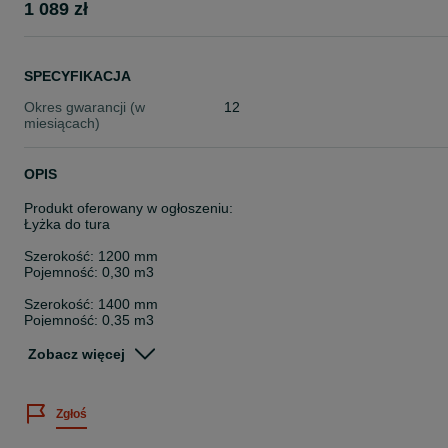
1 089 zł
SPECYFIKACJA
Okres gwarancji (w
12
miesiącach)
OPIS
Produkt oferowany w ogłoszeniu:
Łyżka do tura
Szerokość: 1200 mm
Pojemność: 0,30 m3
Szerokość: 1400 mm
Pojemność: 0,35 m3
Szerokość: 1500 mm
Zobacz więcej
Pojemność: 0,38 m3
Szerokość: 1600 mm
Zgłoś
Pojemność: 0,4 m3