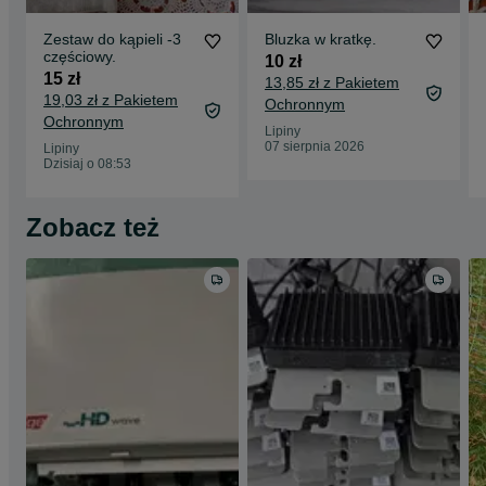
Zestaw do kąpieli -3
Bluzka w kratkę.
częściowy.
10 zł
15 zł
13,85 zł z Pakietem
19,03 zł z Pakietem
Ochronnym
Ochronnym
Lipiny
07 sierpnia 2026
Lipiny
Dzisiaj o 08:53
Zobacz też