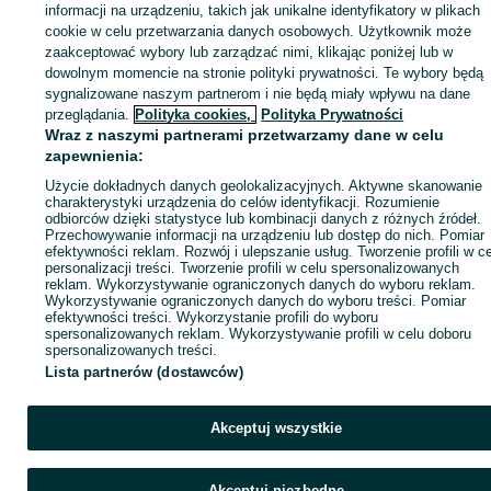
Zaloguj się lub załóż konto na OLX, aby skontaktować się z t
informacji na urządzeniu, takich jak unikalne identyfikatory w plikach
sprzedającym
cookie w celu przetwarzania danych osobowych. Użytkownik może
zaakceptować wybory lub zarządzać nimi, klikając poniżej lub w
dowolnym momencie na stronie polityki prywatności. Te wybory będą
sygnalizowane naszym partnerom i nie będą miały wpływu na dane
Zaloguj się / Załóż konto
przeglądania.
Polityka cookies,
Polityka Prywatności
Wraz z naszymi partnerami przetwarzamy dane w celu
Kup
zapewnienia:
Użycie dokładnych danych geolokalizacyjnych. Aktywne skanowanie
charakterystyki urządzenia do celów identyfikacji. Rozumienie
odbiorców dzięki statystyce lub kombinacji danych z różnych źródeł.
Przechowywanie informacji na urządzeniu lub dostęp do nich. Pomiar
efektywności reklam. Rozwój i ulepszanie usług. Tworzenie profili w c
personalizacji treści. Tworzenie profili w celu spersonalizowanych
reklam. Wykorzystywanie ograniczonych danych do wyboru reklam.
Wykorzystywanie ograniczonych danych do wyboru treści. Pomiar
efektywności treści. Wykorzystanie profili do wyboru
spersonalizowanych reklam. Wykorzystywanie profili w celu doboru
spersonalizowanych treści.
Lista partnerów (dostawców)
Akceptuj wszystkie
Akceptuj niezbędne