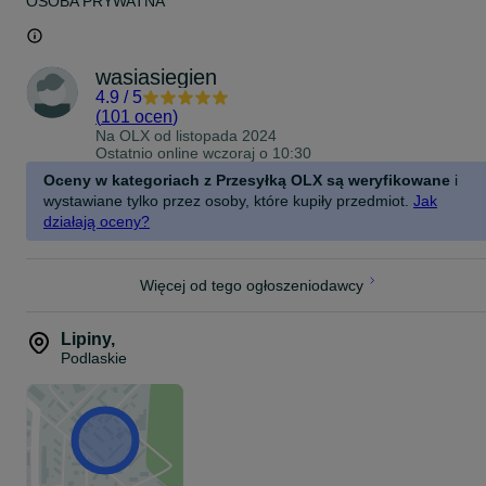
OSOBA PRYWATNA
wasiasiegien
4.9
/
5
(
101 ocen
)
Na OLX od
listopada 2024
Ostatnio online wczoraj o 10:30
Oceny w kategoriach z Przesyłką OLX są weryfikowane
i
wystawiane tylko przez osoby, które kupiły przedmiot.
Jak
działają oceny?
Więcej od tego ogłoszeniodawcy
Lipiny
,
Podlaskie