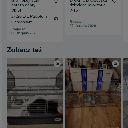
Gra hokey stan
Drewniana ławeczka
bardzo dobry
dziecięca rekwizyt do
sesji zdjęciowej
20 zł
70 zł
24,20 zł z Pakietem
Ochronnym
Rogacze
06 sierpnia 2026
Rogacze
06 sierpnia 2026
Zobacz też