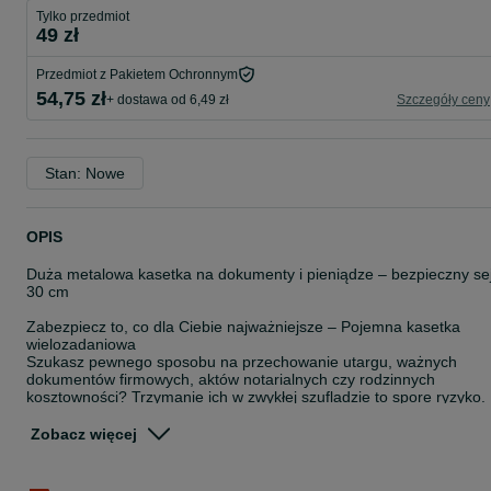
Tylko przedmiot
49 zł
Przedmiot z Pakietem Ochronnym
54,75 zł
+ dostawa od 6,49 zł
Szczegóły ceny
Stan: Nowe
OPIS
Duża metalowa kasetka na dokumenty i pieniądze – bezpieczny sej
30 cm
Zabezpiecz to, co dla Ciebie najważniejsze – Pojemna kasetka
wielozadaniowa
Szukasz pewnego sposobu na przechowanie utargu, ważnych
dokumentów firmowych, aktów notarialnych czy rodzinnych
kosztowności? Trzymanie ich w zwykłej szufladzie to spore ryzyko.
Nasza duża metalowa kasetka o szerokości aż 30 cm to
profesjonalne, podręczne zabezpieczenie, które idealnie sprawdzi
Zobacz więcej
się w Twoim domu, biurze, sklepie czy punkcie usługowym.
Dlaczego warto wybrać ten model?