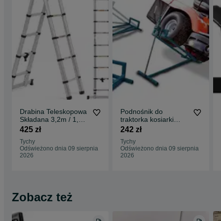
Udzielam gwarancji - 12 miesięcy.
SKŁADANIE ZAMÓWIENIA:
Zamówienie można składać przez :
- wiadomość z aukcji OLX (preferowana);
- SMS;
- telefonicznie.
Przy składaniu zamówienia proszę o następujące dane:
- adres do wysyłki;
- dane do faktury;
- nr telefonu dla kuriera;
- adres e-mail do przesłania faktury (dokumentu zakupu i podstaw
gwarancji) - faktury wysyłam wyłącznie elektronicznie.
Drabina Teleskopowa
Podnośnik do
Jeżeli wybiorą Państwo przedpłatę (dostawa kurierem) zwrotnie
Składana 3,2m / 1,6
traktorka kosiarki
wyślę dane do przelewu.
m MSW 2w1
quada -
425 zł
242 zł
Aluminiowa 150kg
PROFESJONALNY -
Tychy
Tychy
Wolnostojąca
PROMOCJA !
Odświeżono dnia 09 sierpnia
Odświeżono dnia 09 sierpnia
2026
2026
Zobacz też