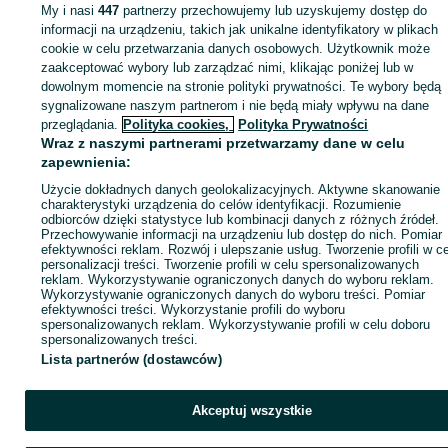
Śląskie
Szkatułki - Tychy
My i nasi
447
partnerzy przechowujemy lub uzyskujemy dostęp do
informacji na urządzeniu, takich jak unikalne identyfikatory w plikach
cookie w celu przetwarzania danych osobowych. Użytkownik może
KATEGORIA
zaakceptować wybory lub zarządzać nimi, klikając poniżej lub w
dowolnym momencie na stronie polityki prywatności. Te wybory będą
ID:
sygnalizowane naszym partnerom i nie będą miały wpływu na dane
1082912154
Wyświetlenia:
przeglądania.
Polityka cookies,
Polityka Prywatności
Wraz z naszymi partnerami przetwarzamy dane w celu
Kup
zapewnienia:
Użycie dokładnych danych geolokalizacyjnych. Aktywne skanowanie
charakterystyki urządzenia do celów identyfikacji. Rozumienie
odbiorców dzięki statystyce lub kombinacji danych z różnych źródeł.
Przechowywanie informacji na urządzeniu lub dostęp do nich. Pomiar
efektywności reklam. Rozwój i ulepszanie usług. Tworzenie profili w c
personalizacji treści. Tworzenie profili w celu spersonalizowanych
reklam. Wykorzystywanie ograniczonych danych do wyboru reklam.
Wykorzystywanie ograniczonych danych do wyboru treści. Pomiar
efektywności treści. Wykorzystanie profili do wyboru
spersonalizowanych reklam. Wykorzystywanie profili w celu doboru
spersonalizowanych treści.
Lista partnerów (dostawców)
Akceptuj wszystkie