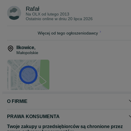
Więcej informacji udzielamy telefonicznie lub drogą e-mail
Rafał
pon. - pt. 7 - 16
Na OLX od
lutego 2013
Ostatnio online w dniu 20 lipca 2026
Więcej od tego ogłoszeniodawcy
Ilkowice
,
Małopolskie
O FIRMIE
PRAWA KONSUMENTA
Twoje zakupy u przedsiębiorców są chronione przez