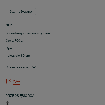
Stan: Używane
OPIS
Sprzedamy drzwi wewnętrzne
Cena 700 zł
Opis:
- skrzydło 80 cm
- szerokość z ościeżnicą 89 cm
Zobacz więcej
- wysokość z ościeżnicą 205 cm
- klamka bez zamka
Zgłoś
- ościeżnica regulowana (brak opasek z jednej strony)
- stan dobry + ( widoczne uszkodzenie na zdjęciach)
PRZEDSIĘBIORCA
Zapraszamy na inne nasze ogłoszenia