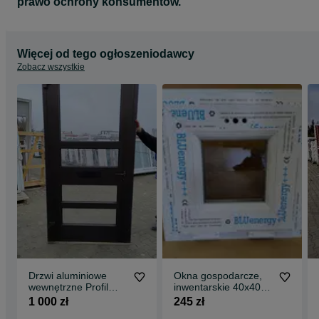
prawo ochrony konsumentów.
Więcej od tego ogłoszeniodawcy
Zobacz wszystkie
Drzwi aluminiowe
Okna gospodarcze,
wewnętrzne Profil
inwentarskie 40x40
zimny
Uchylne
1 000 zł
245 zł