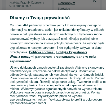
Kraków, Prądnik Czerwony
Ochronnym
07 sierpnia 2026
Borówiec
25 lipca 2026
Dbamy o Twoją prywatność
My i nasi
447
partnerzy przechowujemy lub uzyskujemy dostęp do
Strona główna
Budowa i Remont
Drzwi
Drzwi wewnętrzne
Drzwi
informacji na urządzeniu, takich jak unikalne identyfikatory w plikach
wewnętrzne - Małopolskie
Drzwi wewnętrzne - Ilkowice
cookie w celu przetwarzania danych osobowych. Użytkownik może
zaakceptować wybory lub zarządzać nimi, klikając poniżej lub w
dowolnym momencie na stronie polityki prywatności. Te wybory będą
KATEGORIA
sygnalizowane naszym partnerom i nie będą miały wpływu na dane
przeglądania.
Polityka cookies,
Polityka Prywatności
Wraz z naszymi partnerami przetwarzamy dane w celu
ID:
1053651862
Wyświetlenia: 
zapewnienia:
Użycie dokładnych danych geolokalizacyjnych. Aktywne skanowanie
Zadzwoń / SMS
Wyślij wiadomość
charakterystyki urządzenia do celów identyfikacji. Rozumienie
odbiorców dzięki statystyce lub kombinacji danych z różnych źródeł.
Przechowywanie informacji na urządzeniu lub dostęp do nich. Pomiar
efektywności reklam. Rozwój i ulepszanie usług. Tworzenie profili w c
personalizacji treści. Tworzenie profili w celu spersonalizowanych
reklam. Wykorzystywanie ograniczonych danych do wyboru reklam.
Wykorzystywanie ograniczonych danych do wyboru treści. Pomiar
efektywności treści. Wykorzystanie profili do wyboru
spersonalizowanych reklam. Wykorzystywanie profili w celu doboru
spersonalizowanych treści.