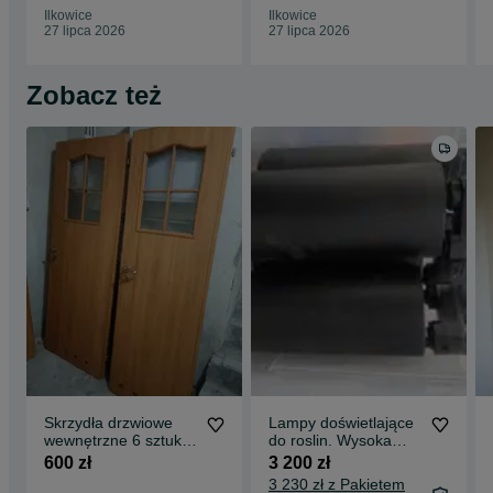
Ilkowice
Ilkowice
27 lipca 2026
27 lipca 2026
Zobacz też
Skrzydła drzwiowe
Lampy doświetlające
wewnętrzne 6 sztuk +
do roslin. Wysoka
jedne wejściowe
jakość plus szyny
600 zł
3 200 zł
3 230 zł z Pakietem