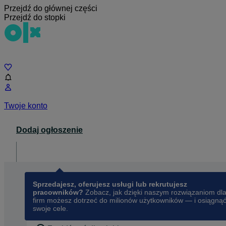
Przejdź do głównej części
Przejdź do stopki
Czat
Twoje konto
Dodaj ogłoszenie
Dla biznesu
opens in a new tab
Sprzedajesz, oferujesz usługi lub rekrutujesz
pracowników?
Zobacz, jak dzięki naszym rozwiązaniom dl
firm możesz dotrzeć do milionów użytkowników — i osiągną
swoje cele.