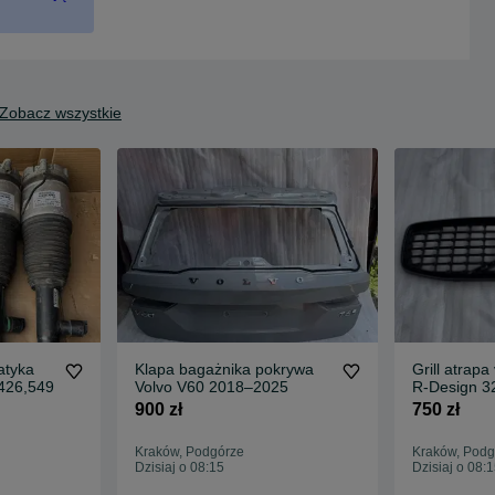
Zobacz wszystkie
atyka
Klapa bagażnika pokrywa
Grill atrap
c90,xc60. 31426,549
Volvo V60 2018–2025
R-Design 3
900 zł
750 zł
Kraków, Podgórze
Kraków, Podg
Dzisiaj o 08:15
Dzisiaj o 08: