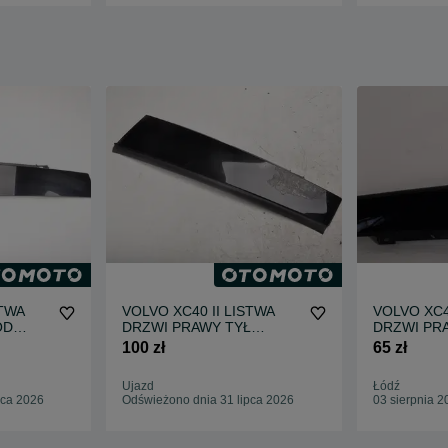
STWA
VOLVO XC40 II LISTWA
VOLVO XC4
ÓD
DRZWI PRAWY TYŁ
DRZWI PR
31448394 19R
31448394
100 zł
65 zł
Ujazd
Łódź
pca 2026
Odświeżono dnia 31 lipca 2026
03 sierpnia 2