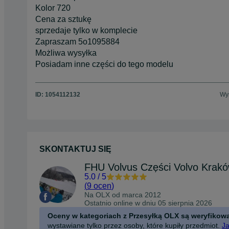
Kolor 720
Cena za sztukę
sprzedaje tylko w komplecie
Zapraszam 5o1095884
Możliwa wysyłka
Posiadam inne części do tego modelu
ID:
1054112132
Wyś
SKONTAKTUJ SIĘ
FHU Volvus Części Volvo Krak
5.0
/
5
(
9 ocen
)
Na OLX od
marca 2012
Ostatnio online w dniu 05 sierpnia 2026
Oceny w kategoriach z Przesyłką OLX są weryfikow
wystawiane tylko przez osoby, które kupiły przedmiot.
Ja