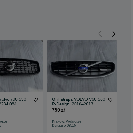
a volvo v90,S90
Grill atrapa VOLVO V60,S60
Gri
2234,084
R-Design. 2010–2013
31
oryginał
750 zł
600
órze
Kraków, Podgórze
Kra
15
Dzisiaj o 08:15
Dzis