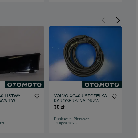
Drz
kom
0 LISTWA
VOLVO XC40 USZCZELKA
2 2
AWA TYŁ
KAROSERYJNA DRZWI
PRAWA PRAWY PRZÓD
30 zł
Kra
Odś
Dankowice Pierwsze
026
12 lipca 2026