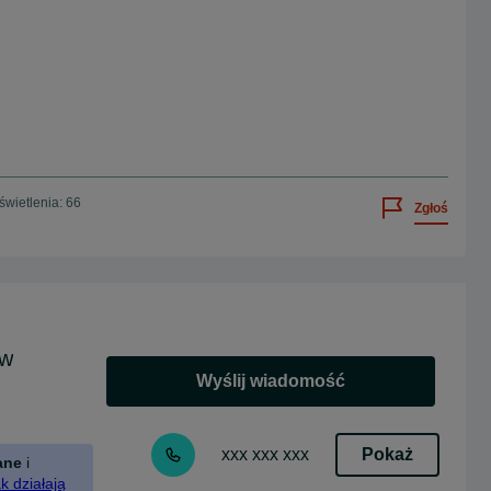
wietlenia: 66
Zgłoś
ów
Wyślij wiadomość
Pokaż
xxx xxx xxx
ane
i
k działają