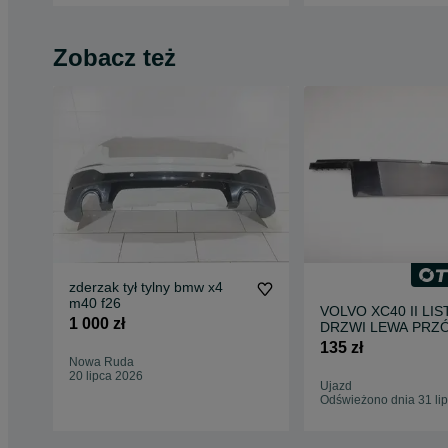
Zobacz też
zderzak tył tylny bmw x4
m40 f26
VOLVO XC40 II LI
1 000 zł
DRZWI LEWA PRZ
31448391 19R
135 zł
Nowa Ruda
20 lipca 2026
Ujazd
Odświeżono dnia 31 li