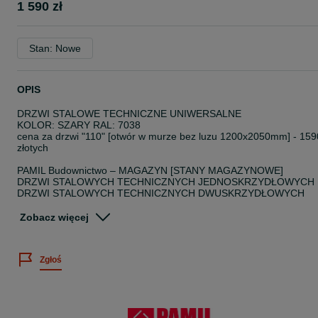
1 590 zł
Stan: Nowe
OPIS
DRZWI STALOWE TECHNICZNE UNIWERSALNE
KOLOR: SZARY RAL: 7038
cena za drzwi "110" [otwór w murze bez luzu 1200x2050mm] - 159
złotych
PAMIL Budownictwo – MAGAZYN [STANY MAGAZYNOWE]
DRZWI STALOWYCH TECHNICZNYCH JEDNOSKRZYDŁOWYCH
DRZWI STALOWYCH TECHNICZNYCH DWUSKRZYDŁOWYCH
DRZWI STALOWYCH TECHNICZNYCH PRZECIWPOŻAROWYCH
JEDNOSKRZYDŁOWYCH
Zobacz więcej
DRZWI STALOWYCH TECHNICZNYCH PRZECIWPOŻAROWYCH
DWUSKRZYDŁOWYCH
Zgłoś
DOSTĘPNE WYMIARY: "80", "90", "100", "110", "120", "130", "140"
"150", "160", "180", "190" + wymiary niestandardowe
WYSOKIEJ JAKOŚCI DRZWI DO RÓŻNORODNYCH
ZASTOSOWAŃ