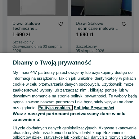
Drzwi 2-skrzydłowe
120 cm – 1300 (900+400)x2050mm
130 cm – 1400 (1000+400)x2050mm
140 cm – 1500 (1000+500)x2050mm
Drzwi Stalowe
Drzwi Stalowe
150 cm – 1600 (1000+600)x2050mm
Techniczne
Techniczne malowane
160 cm – 1700 (1000+700)x2050mm
Uniwersalne
RAL7038 rozmiar 120
1 690 zł
1 690 zł
180 cm – 1900 (1000+900)x2050mm
Metalowe Malowane
cm
190 cm – 2000 (1000+1000)x2050mm
Szczekociny
rozmiar 120 cm
Odświeżono dnia 03 sierpnia
Szczekociny
2026
05 sierpnia 2026
Dbamy o Twoją prywatność
Strona główna
Budowa i Remont
Drzwi
Drzwi zewnętrzne
Drzwi
My i nasi
447
partnerzy przechowujemy lub uzyskujemy dostęp do
zewnętrzne - Śląskie
Drzwi zewnętrzne - Szczekociny
informacji na urządzeniu, takich jak unikalne identyfikatory w plikach
cookie w celu przetwarzania danych osobowych. Użytkownik może
zaakceptować wybory lub zarządzać nimi, klikając poniżej lub w
KATEGORIA
dowolnym momencie na stronie polityki prywatności. Te wybory będą
sygnalizowane naszym partnerom i nie będą miały wpływu na dane
przeglądania.
Polityka cookies,
Polityka Prywatności
ID:
478024640
Wyświetlenia: 4
Wraz z naszymi partnerami przetwarzamy dane w celu
zapewnienia:
Zadzwoń / SMS
Wyślij wiadomość
Użycie dokładnych danych geolokalizacyjnych. Aktywne skanowanie
charakterystyki urządzenia do celów identyfikacji. Rozumienie
odbiorców dzięki statystyce lub kombinacji danych z różnych źródeł.