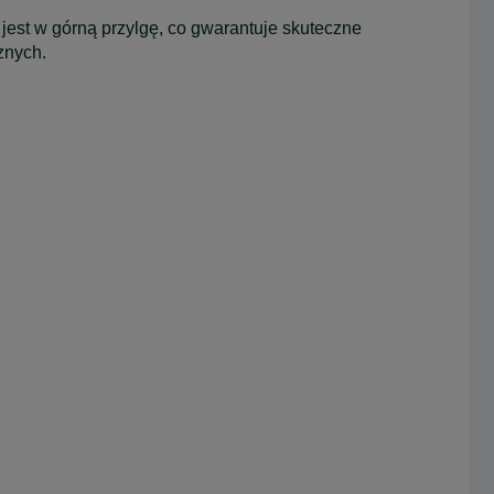
jest w górną przylgę, co gwarantuje skuteczne
znych.