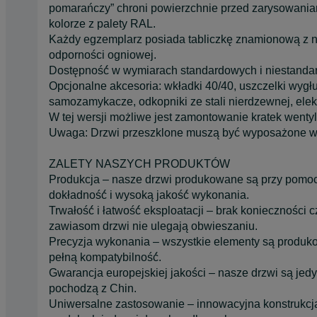
pomarańczy” chroni powierzchnie przed zarysowani
kolorze z palety RAL.
Każdy egzemplarz posiada tabliczkę znamionową z 
odporności ogniowej.
Dostępność́ w wymiarach standardowych i niestanda
Opcjonalne akcesoria: wkładki 40/40, uszczelki wygł
samozamykacze, odkopniki ze stali nierdzewnej, elekt
W tej wersji możliwe jest zamontowanie kratek wenty
Uwaga: Drzwi przeszklone muszą być wyposażone 
ZALETY NASZYCH PRODUKTÓW
Produkcja – nasze drzwi produkowane są przy po
dokładność́ i wysoką jakość́ wykonania.
Trwałość́ i łatwość́ eksploatacji – brak konieczności
zawiasom drzwi nie ulegają obwieszaniu.
Precyzja wykonania – wszystkie elementy są produkow
pełną kompatybilność́.
Gwarancja europejskiej jakości – nasze drzwi są je
pochodzą z Chin.
Uniwersalne zastosowanie – innowacyjna konstrukcj