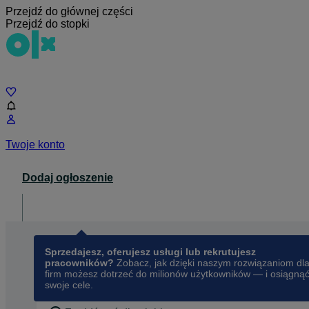
Przejdź do głównej części
Przejdź do stopki
Czat
Twoje konto
Dodaj ogłoszenie
Dla biznesu
opens in a new tab
Sprzedajesz, oferujesz usługi lub rekrutujesz
pracowników?
Zobacz, jak dzięki naszym rozwiązaniom dl
firm możesz dotrzeć do milionów użytkowników — i osiągną
swoje cele.