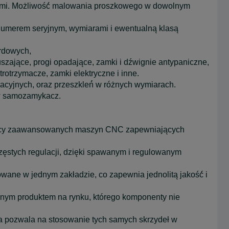
ami. Możliwość́ malowania proszkowego w dowolnym
numerem seryjnym, wymiarami i ewentualną klasą
rdowych,
uszające, progi opadające, zamki i dźwignie antypaniczne,
rotrzymacze, zamki elektryczne i inne.
lacyjnych, oraz przeszkleń́ w różnych wymiarach.
w samozamykacz.
mocy zaawansowanych maszyn CNC zapewniających
 częstych regulacji, dzięki spawanym i regulowanym
ane w jednym zakładzie, co zapewnia jednolitą jakość́ i
dynym produktem na rynku, którego komponenty nie
a pozwala na stosowanie tych samych skrzydeł w