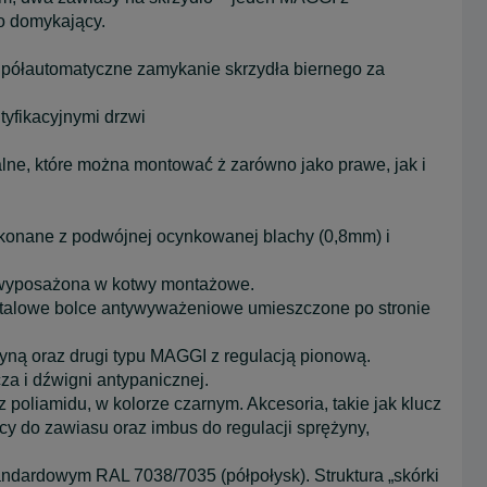
o domykający.
półautomatyczne zamykanie skrzydła biernego za
tyfikacyjnymi drzwi
e, które można montować́ ż zarówno jako prawe, jak i
konane z podwójnej ocynkowanej blachy (0,8mm) i
 wyposażona w kotwy montażowe.
talowe bolce antywyważeniowe umieszczone po stronie
ną oraz drugi typu MAGGI z regulacją pionową.
 i dźwigni antypanicznej.
oliamidu, w kolorze czarnym. Akcesoria, takie jak klucz
ący do zawiasu oraz imbus do regulacji sprężyny,
andardowym RAL 7038/7035 (półpołysk). Struktura „skórki