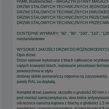
PAMIL Budownictwo – MAGAZYN [STANY MAGAZ
DRZWI STALOWYCH TECHNICZNYCH JEDNOS
DRZWI STALOWYCH TECHNICZNYCH DWUSKR
DRZWI STALOWYCH TECHNICZNYCH PRZECI
DRZWI STALOWYCH TECHNICZNYCH PRZECI
DOSTĘPNE WYMIARY: "80", "90", "100", "110", "120", 
niestandardowe
WYSOKIEJ JAKOŚCI DRZWI DO RÓŻNORODNY
Opis drzwi:
Drzwi stalowe wykonane z blach całkowicie ocynko
ciętych krawędzi blach, malowane proszkowo termou
powierzchnia w stylu
drobnej skórki pomarańczy odporna na zarysowania, 
palety RAL za dopłatą.
Komplet drzwi zawiera: skrzydło o grubości 60 mm z 
pod montaż samozamykacza, dwa bolce antywyważen
ościeżnica narożna kątowa z blachy o grubości 1,5
powlekana czarnym poliamidem, trzpień klamki fi 9 