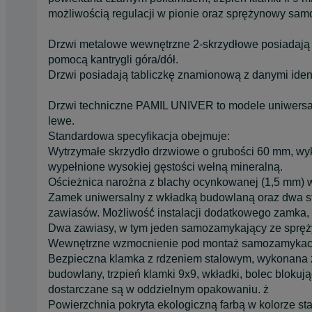
możliwością regulacji w pionie oraz sprężynowy sam
Drzwi metalowe wewnętrzne 2-skrzydłowe posiadają 
pomocą kantrygli góra/dół.
Drzwi posiadają tabliczkę znamionową z danymi iden
Drzwi techniczne PAMIL UNIVER to modele uniwersaln
lewe.
Standardowa specyfikacja obejmuje:
Wytrzymałe skrzydło drzwiowe o grubości 60 mm, wy
wypełnione wysokiej gęstości wełną mineralną.
Ościeżnica narożna z blachy ocynkowanej (1,5 mm)
Zamek uniwersalny z wkładką budowlaną oraz dwa s
zawiasów. Możliwość́ instalacji dodatkowego zamka,
Dwa zawiasy, w tym jeden samozamykający ze spręży
Wewnętrzne wzmocnienie pod montaż samozamykacza
Bezpieczna klamka z rdzeniem stalowym, wykonana z p
budowlany, trzpień klamki 9x9, wkładki, bolec blokuj
dostarczane są w oddzielnym opakowaniu. ż
Powierzchnia pokryta ekologiczną farbą w kolorze st