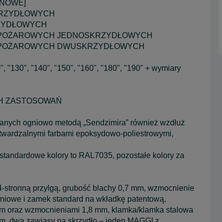
YNOWE]
KRZYDŁOWYCH
ZYDŁOWYCH
WPOŻAROWYCH JEDNOSKRZYDŁOWYCH
WPOŻAROWYCH DWUSKRZYDŁOWYCH
"130", "140", "150", "160", "180", "190" + wymiary
CH ZASTOSOWAŃ
wanych ogniowo metodą „Sendzimira” również wzdłuż
twardzalnymi farbami epoksydowo-poliestrowymi,
standardowe kolory to RAL7035, pozostałe kolory za
4-stronną przylgą, grubość blachy 0,7 mm, wzmocnienie
iowe i zamek standard na wkładkę patentową,
 mm oraz wzmocnieniami 1,8 mm, klamka/klamka stalowa
mm, dwa zawiasy na skrzydło – jeden MAGGI z