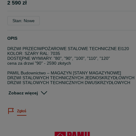
2 590 zł
Stan: Nowe
OPIS
DRZWI PRZECIWPOŻAROWE STALOWE TECHNICZNE EI120
KOLOR: SZARY RAL: 7035
DOSTĘPNE WYMIARY: "80", "90", "100", "110", "120"
cena za drzwi "90" - 2590 złotych
PAMIL Budownictwo – MAGAZYN [STANY MAGAZYNOWE]
DRZWI STALOWYCH TECHNICZNYCH JEDNOSKRZYDŁOWYCH
DRZWI STALOWYCH TECHNICZNYCH DWUSKRZYDŁOWYCH
DRZWI STALOWYCH TECHNICZNYCH PRZECIWPOŻAROWYCH
JEDNOSKRZYDŁOWYCH
Zobacz więcej
DRZWI STALOWYCH TECHNICZNYCH PRZECIWPOŻAROWYCH
DWUSKRZYDŁOWYCH
Zgłoś
DRZWI PRZECIWPOŻAROWE EI120
Drzwi przeciwpożarowe UNIFORM są drzwiami rewersyjnymi,
można je zamontować jako prawe lub lewe. Standardowe
wykonanie obejmuje:
• skrzydło z czterostronną przylgą składające się z podwójnie