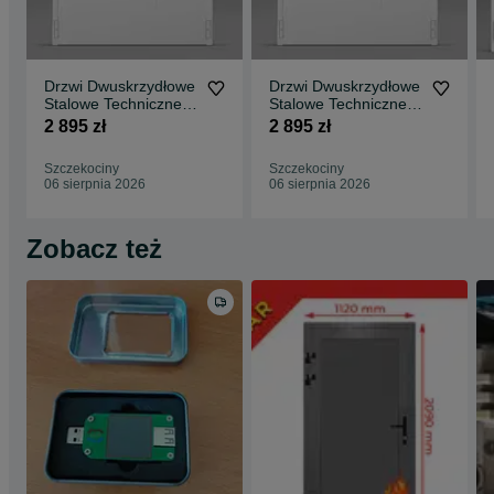
standardowych istnieje możliwość stosowania tych samych skrzyde
czynnych w drzwiach jedno i dwuskrzydłowych.
• SZCZELNOŚĆ: Każde skrzydło, niezależnie od typu, posiada
górną przylgę, dzięki czemu drzwi stosowane na zewnątrz są
zawsze właściwie doszczelnione.
Drzwi Dwuskrzydłowe
Drzwi Dwuskrzydłowe
Stalowe Techniczne
Stalowe Techniczne
Metalowe
Metalowe
2 895 zł
2 895 zł
Uniwersalne 150 cm
Uniwersalne 160 cm
Szczekociny
Szczekociny
06 sierpnia 2026
06 sierpnia 2026
Zobacz też