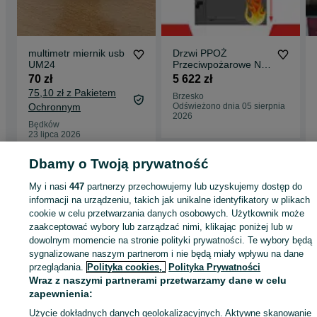
multimetr miernik usb
Drzwi PPOŻ
UM24
Przeciwpożarowe NA
WYMIAR EI30 EI60
70 zł
5 622 zł
EI90 EI120 -
75,10 zł z Pakietem
Brzesko
1120x2090
Ochronnym
Odświeżono dnia 05 sierpnia
2026
Będków
23 lipca 2026
Dbamy o Twoją prywatność
Strona główna
Budowa i Remont
Drzwi
Drzwi zewnętrzne
Drzwi
My i nasi
447
partnerzy przechowujemy lub uzyskujemy dostęp do
zewnętrzne - Śląskie
Drzwi zewnętrzne - Szczekociny
informacji na urządzeniu, takich jak unikalne identyfikatory w plikach
cookie w celu przetwarzania danych osobowych. Użytkownik może
zaakceptować wybory lub zarządzać nimi, klikając poniżej lub w
KATEGORIA
dowolnym momencie na stronie polityki prywatności. Te wybory będą
sygnalizowane naszym partnerom i nie będą miały wpływu na dane
przeglądania.
Polityka cookies,
Polityka Prywatności
ID:
615183735
Wyświetlenia: 
Wraz z naszymi partnerami przetwarzamy dane w celu
zapewnienia:
Zadzwoń / SMS
Wyślij wiadomość
Użycie dokładnych danych geolokalizacyjnych. Aktywne skanowanie