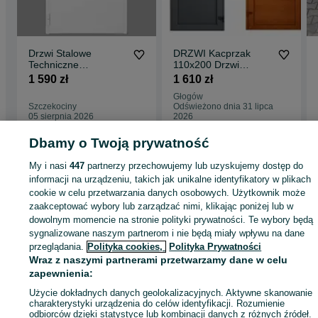
Drzwi Stalowe
DRZWI Kacprzak
Techniczne
110x200 Drzwi
Uniwersalne
ZEWNĘTRZNE PCV
1 590 zł
1 610 zł
Metalowe Malowane
Antracyt Lider OLX
Głogów
rozmiar 110 cm
Szczekociny
Odświeżono dnia 31 lipca
05 sierpnia 2026
2026
Dbamy o Twoją prywatność
Strona główna
Budowa i Remont
Drzwi
Drzwi zewnętrzne
Drzwi
My i nasi
447
partnerzy przechowujemy lub uzyskujemy dostęp do
zewnętrzne - Śląskie
Drzwi zewnętrzne - Szczekociny
informacji na urządzeniu, takich jak unikalne identyfikatory w plikach
cookie w celu przetwarzania danych osobowych. Użytkownik może
zaakceptować wybory lub zarządzać nimi, klikając poniżej lub w
KATEGORIA
dowolnym momencie na stronie polityki prywatności. Te wybory będą
sygnalizowane naszym partnerom i nie będą miały wpływu na dane
przeglądania.
Polityka cookies,
Polityka Prywatności
ID:
409674237
Wyświetlenia: 9
Wraz z naszymi partnerami przetwarzamy dane w celu
zapewnienia:
Zadzwoń / SMS
Wyślij wiadomość
Użycie dokładnych danych geolokalizacyjnych. Aktywne skanowanie
charakterystyki urządzenia do celów identyfikacji. Rozumienie
odbiorców dzięki statystyce lub kombinacji danych z różnych źródeł.