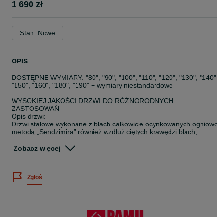
1 690 zł
Stan: Nowe
OPIS
DOSTĘPNE WYMIARY: "80", "90", "100", "110", "120", "130", "140"
"150", "160", "180", "190" + wymiary niestandardowe
WYSOKIEJ JAKOŚCI DRZWI DO RÓŻNORODNYCH
ZASTOSOWAŃ
Opis drzwi:
Drzwi stalowe wykonane z blach całkowicie ocynkowanych ogniow
metodą „Sendzimira” również wzdłuż ciętych krawędzi blach,
malowane proszkowo termoutwardzalnymi farbami epoksydowo-
poliestrowymi, powierzchnia w stylu
Zobacz więcej
drobnej skórki pomarańczy odporna na zarysowania, standardowe
kolory to RAL7035, pozostałe kolory za palety RAL za dopłatą.
Zgłoś
Komplet drzwi zawiera: skrzydło o grubości 60 mm z 4-stronną
przylgą, grubość blachy 0,7 mm, wzmocnienie pod montaż
samozamykacza, dwa bolce antywyważeniowe i zamek standard n
wkładkę patentową, ościeżnica narożna kątowa z blachy o grubośc
1,5 mm oraz wzmocnieniami 1,8 mm, klamka/klamka stalowa