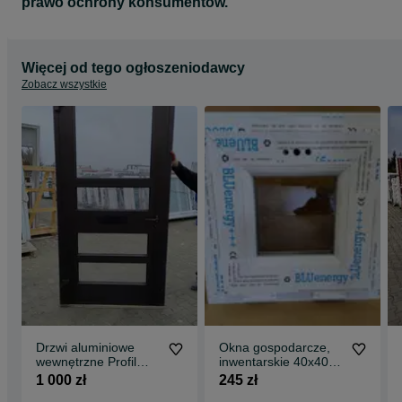
prawo ochrony konsumentów.
Więcej od tego ogłoszeniodawcy
Zobacz wszystkie
Drzwi aluminiowe
Okna gospodarcze,
wewnętrzne Profil
inwentarskie 40x40
zimny
Uchylne
1 000 zł
245 zł