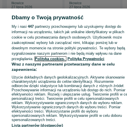
Ilkowice
Ilkowice
27 lipca 2026
27 lipca 2026
Dbamy o Twoją prywatność
My i nasi
447
partnerzy przechowujemy lub uzyskujemy dostęp do
Strona główna
Budowa i Remont
Drzwi
Drzwi zewnętrzne
Drzwi
informacji na urządzeniu, takich jak unikalne identyfikatory w plikach
zewnętrzne - Małopolskie
Drzwi zewnętrzne - Ilkowice
cookie w celu przetwarzania danych osobowych. Użytkownik może
zaakceptować wybory lub zarządzać nimi, klikając poniżej lub w
dowolnym momencie na stronie polityki prywatności. Te wybory będą
KATEGORIA
sygnalizowane naszym partnerom i nie będą miały wpływu na dane
przeglądania.
Polityka cookies,
Polityka Prywatności
Wraz z naszymi partnerami przetwarzamy dane w celu
ID:
750025158
Wyświetlenia: 15
zapewnienia:
Użycie dokładnych danych geolokalizacyjnych. Aktywne skanowanie
Zadzwoń / SMS
Wyślij wiadomość
charakterystyki urządzenia do celów identyfikacji. Rozumienie
odbiorców dzięki statystyce lub kombinacji danych z różnych źródeł.
Przechowywanie informacji na urządzeniu lub dostęp do nich. Pomiar
efektywności reklam. Rozwój i ulepszanie usług. Tworzenie profili w c
personalizacji treści. Tworzenie profili w celu spersonalizowanych
reklam. Wykorzystywanie ograniczonych danych do wyboru reklam.
Wykorzystywanie ograniczonych danych do wyboru treści. Pomiar
efektywności treści. Wykorzystanie profili do wyboru
spersonalizowanych reklam. Wykorzystywanie profili w celu doboru
spersonalizowanych treści.
Lista partnerów (dostawców)