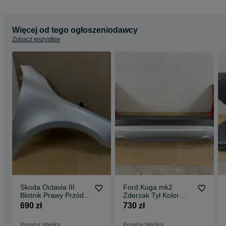
Więcej od tego ogłoszeniodawcy
Zobacz wszystkie
Skoda Octavia III
Ford Kuga mk2
Blotnik Prawy Przód
Zderzak Tył Kolor
Kolor LA7W
Ruby Red KD
690 zł
730 zł
Poręba Wielka
Poręba Wielka