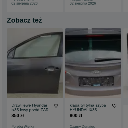
02 sierpnia 2026
02 sierpnia 2026
Zobacz też
Drzwi lewe Hyundai
klapa tył tylna szyba
ix35 lewy przód ZAR
HYUNDAI IX35
14r.kolor ZAR
850 zł
800 zł
Poręba Wielka
Czarny Dunajec