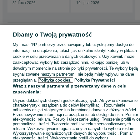
31 lipca 2026
19 lipca 2026
Strona główna
Motoryzacja
Części samochodowe
Osobowe
Osobowe -
Dbamy o Twoją prywatność
Małopolskie
Osobowe - Poręba Wielka
My i nasi
447
partnerzy przechowujemy lub uzyskujemy dostęp do
informacji na urządzeniu, takich jak unikalne identyfikatory w plikach
KATEGORIA
cookie w celu przetwarzania danych osobowych. Użytkownik może
zaakceptować wybory lub zarządzać nimi, klikając poniżej lub w
dowolnym momencie na stronie polityki prywatności. Te wybory będą
ID:
904554684
Wyświetlenia: 1
sygnalizowane naszym partnerom i nie będą miały wpływu na dane
przeglądania.
Polityka cookies,
Polityka Prywatności
Wraz z naszymi partnerami przetwarzamy dane w celu
Zadzwoń / SMS
Wyślij wiadomość
zapewnienia:
Użycie dokładnych danych geolokalizacyjnych. Aktywne skanowanie
charakterystyki urządzenia do celów identyfikacji. Rozumienie
odbiorców dzięki statystyce lub kombinacji danych z różnych źródeł.
Przechowywanie informacji na urządzeniu lub dostęp do nich. Pomiar
efektywności reklam. Rozwój i ulepszanie usług. Tworzenie profili w c
personalizacji treści. Tworzenie profili w celu spersonalizowanych
reklam. Wykorzystywanie ograniczonych danych do wyboru reklam.
Wykorzystywanie ograniczonych danych do wyboru treści. Pomiar
efektywności treści. Wykorzystanie profili do wyboru