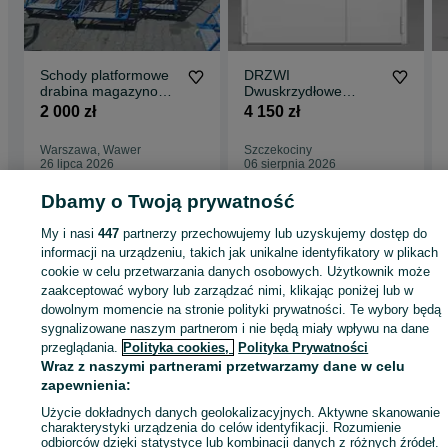
120 cm – 1300x2050mm
Drzwi 2-skrzydłowe
120 cm – 1300 (900+400)x2050mm
130 cm – 1400 (1000+400)x2050mm
Schody platformowe
DRZWI
140 cm – 1500 (1000+500)x2050mm
drabina magazynowa
Dwuskrzydłowe
150 cm – 1600 (1000+600)x2050mm
jezdna podest WGP
Stalowe Techniczne
2 000 zł
4 150 zł
160 cm – 1700 (1000+700)x2050mm
207
Przeciwpożarowe
180 cm – 1900 (1000+900)x2050mm
p.poż EI60 160
190 cm – 2000 (1000+1000)x2050mm
Warszawa, Wawer
Szczekociny
26 lipca 2026
06 sierpnia 2026
Dbamy o Twoją prywatność
Strona główna
Budowa i Remont
Drzwi
Drzwi zewnętrzne
Drzwi
My i nasi
447
partnerzy przechowujemy lub uzyskujemy dostęp do
zewnętrzne - Śląskie
Drzwi zewnętrzne - Szczekociny
informacji na urządzeniu, takich jak unikalne identyfikatory w plikach
cookie w celu przetwarzania danych osobowych. Użytkownik może
zaakceptować wybory lub zarządzać nimi, klikając poniżej lub w
KATEGORIA
dowolnym momencie na stronie polityki prywatności. Te wybory będą
sygnalizowane naszym partnerom i nie będą miały wpływu na dane
przeglądania.
Polityka cookies,
Polityka Prywatności
ID:
486332383
Wyświetlenia: 1
Wraz z naszymi partnerami przetwarzamy dane w celu
zapewnienia:
Zadzwoń / SMS
Wyślij wiadomość
Użycie dokładnych danych geolokalizacyjnych. Aktywne skanowanie
charakterystyki urządzenia do celów identyfikacji. Rozumienie
odbiorców dzięki statystyce lub kombinacji danych z różnych źródeł.