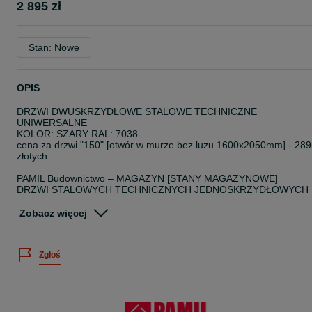
2 895 zł
Stan: Nowe
OPIS
DRZWI DWUSKRZYDŁOWE STALOWE TECHNICZNE
UNIWERSALNE
KOLOR: SZARY RAL: 7038
cena za drzwi "150" [otwór w murze bez luzu 1600x2050mm] - 28
złotych
PAMIL Budownictwo – MAGAZYN [STANY MAGAZYNOWE]
DRZWI STALOWYCH TECHNICZNYCH JEDNOSKRZYDŁOWYCH
DRZWI STALOWYCH TECHNICZNYCH DWUSKRZYDŁOWYCH
DRZWI STALOWYCH TECHNICZNYCH PRZECIWPOŻAROWYCH
Zobacz więcej
JEDNOSKRZYDŁOWYCH
DRZWI STALOWYCH TECHNICZNYCH PRZECIWPOŻAROWYCH
DWUSKRZYDŁOWYCH
Zgłoś
DOSTĘPNE WYMIARY: "80", "90", "100", "110", "120", "130", "140"
"150", "160", "180", "190" + wymiary niestandardowe
WYSOKIEJ JAKOŚCI DRZWI DO RÓŻNORODNYCH