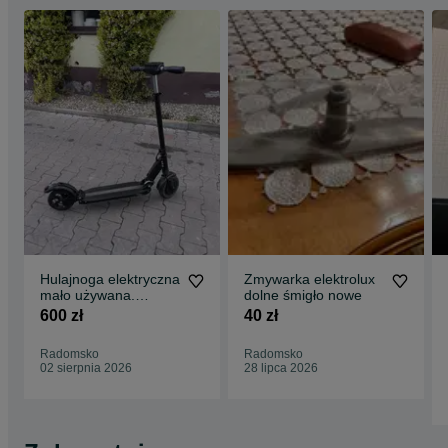
Hulajnoga elektryczna
Zmywarka elektrolux
mało używana.
dolne śmigło nowe
Oryginalnym karton ,
600 zł
40 zł
ładowarka.
Radomsko
Radomsko
02 sierpnia 2026
28 lipca 2026