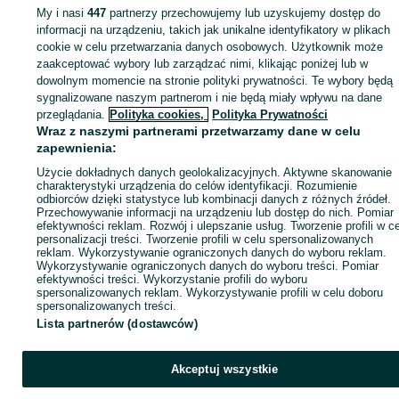
My i nasi
447
partnerzy przechowujemy lub uzyskujemy dostęp do
informacji na urządzeniu, takich jak unikalne identyfikatory w plikach
Strona główna
Budowa i Remont
Pozostałe
Pozostałe - Łódzkie
Pozostał
cookie w celu przetwarzania danych osobowych. Użytkownik może
- Radomsko
zaakceptować wybory lub zarządzać nimi, klikając poniżej lub w
dowolnym momencie na stronie polityki prywatności. Te wybory będą
KATEGORIA
sygnalizowane naszym partnerom i nie będą miały wpływu na dane
przeglądania.
Polityka cookies,
Polityka Prywatności
Wraz z naszymi partnerami przetwarzamy dane w celu
ID:
1054499710
Wyświetlenia: 2
zapewnienia:
Użycie dokładnych danych geolokalizacyjnych. Aktywne skanowanie
charakterystyki urządzenia do celów identyfikacji. Rozumienie
Zadzwoń / SMS
Wyślij wiadomość
odbiorców dzięki statystyce lub kombinacji danych z różnych źródeł.
Przechowywanie informacji na urządzeniu lub dostęp do nich. Pomiar
efektywności reklam. Rozwój i ulepszanie usług. Tworzenie profili w c
personalizacji treści. Tworzenie profili w celu spersonalizowanych
reklam. Wykorzystywanie ograniczonych danych do wyboru reklam.
Wykorzystywanie ograniczonych danych do wyboru treści. Pomiar
efektywności treści. Wykorzystanie profili do wyboru
spersonalizowanych reklam. Wykorzystywanie profili w celu doboru
spersonalizowanych treści.
Lista partnerów (dostawców)
Akceptuj wszystkie