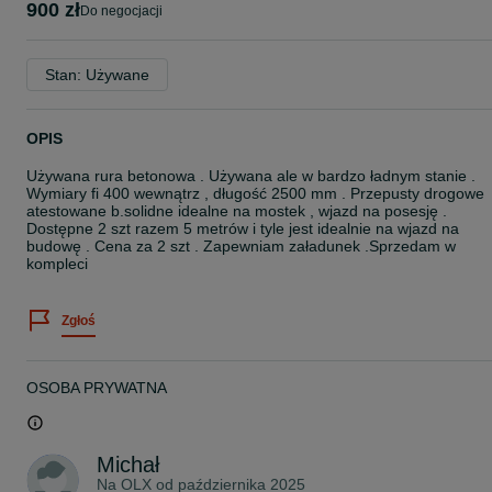
900 zł
do negocjacji
Stan: Używane
OPIS
Używana rura betonowa . Używana ale w bardzo ładnym stanie .
Wymiary fi 400 wewnątrz , długość 2500 mm . Przepusty drogowe
atestowane b.solidne idealne na mostek , wjazd na posesję .
Dostępne 2 szt razem 5 metrów i tyle jest idealnie na wjazd na
budowę . Cena za 2 szt . Zapewniam załadunek .Sprzedam w
kompleci
Zgłoś
OSOBA PRYWATNA
Michał
Na OLX od
października 2025