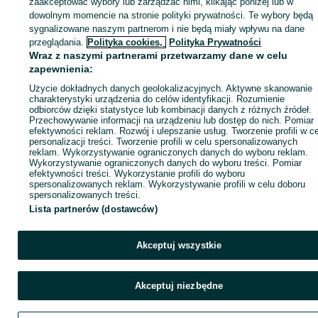
zaakceptować wybory lub zarządzać nimi, klikając poniżej lub w
dowolnym momencie na stronie polityki prywatności. Te wybory będą
sygnalizowane naszym partnerom i nie będą miały wpływu na dane
ID:
787467975
Wyświetlenia: 29
przeglądania.
Polityka cookies,
Polityka Prywatności
Wraz z naszymi partnerami przetwarzamy dane w celu
zapewnienia:
Zadzwoń / SMS
Wyślij wiadomość
Użycie dokładnych danych geolokalizacyjnych. Aktywne skanowanie
charakterystyki urządzenia do celów identyfikacji. Rozumienie
odbiorców dzięki statystyce lub kombinacji danych z różnych źródeł.
Przechowywanie informacji na urządzeniu lub dostęp do nich. Pomiar
efektywności reklam. Rozwój i ulepszanie usług. Tworzenie profili w c
personalizacji treści. Tworzenie profili w celu spersonalizowanych
reklam. Wykorzystywanie ograniczonych danych do wyboru reklam.
Wykorzystywanie ograniczonych danych do wyboru treści. Pomiar
efektywności treści. Wykorzystanie profili do wyboru
spersonalizowanych reklam. Wykorzystywanie profili w celu doboru
spersonalizowanych treści.
Lista partnerów (dostawców)
Akceptuj wszystkie
Akceptuj niezbędne