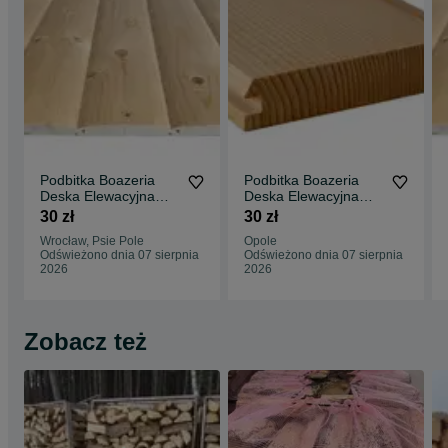
Podbitka Boazeria
Podbitka Boazeria
Deska Elewacyjna
Deska Elewacyjna
PółBal Listwy
PółBal Liatwy
30 zł
30 zł
Montażowe Kantówki
Wykończeniowe
Wrocław, Psie Pole
Opole
Strugane Wrocław
Kantówki Strugane
Odświeżono dnia 07 sierpnia
Odświeżono dnia 07 sierpnia
Wysyłka . Cały Kraj
Opole Wysyłka Cały
2026
2026
Kraj
Zobacz też