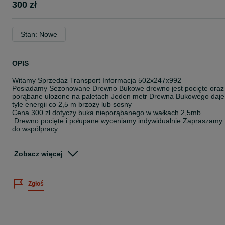
300 zł
Stan: Nowe
OPIS
Witamy Sprzedaż Transport Informacja 502x247x992
Posiadamy Sezonowane Drewno Bukowe drewno jest pocięte oraz
porąbane ułożone na paletach Jeden metr Drewna Bukowego daje
tyle energii co 2,5 m brzozy lub sosny
Cena 300 zł dotyczy buka nieporąbanego w wałkach 2,5mb
.Drewno pocięte i połupane wyceniamy indywidualnie Zapraszamy
do współpracy
Posiadamy również
--Pellet z czystej trociny od produkcji boazerii
Zobacz więcej
--Podbitki Dachowe Boazerie
--Deski Elewacyjne płaskie oraz półbal
--Deski Tarasowe
Zgłoś
--Kantówki czterostronnie strugane różne przekroje
--Listwy Wykończeniowe kątowniki wałki ćwierćwałki