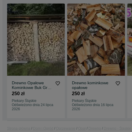
Drewno Opałowe
Drewno kominkowe
Kominkowe Buk Grab
opałowe
Sezonowany
250 zł
250 zł
Transport
Piekary Śląskie
Piekary Śląskie
Odświeżono dnia 24 lipca
Odświeżono dnia 16 lipca
2026
2026
Strona główna
Dom i Ogród
Ogrzewanie
Opał
Drewno
Drewno - Śląskie