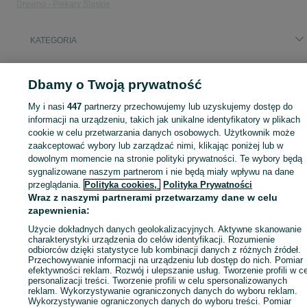
Drewno - Piekary Śląskie
KATEGORIA
ID:
653294289
Wyświetlenia: 52
Dbamy o Twoją prywatność
My i nasi
447
partnerzy przechowujemy lub uzyskujemy dostęp do
informacji na urządzeniu, takich jak unikalne identyfikatory w plikach
cookie w celu przetwarzania danych osobowych. Użytkownik może
Zaloguj się lub załóż konto na OLX, aby skontaktować się z t
zaakceptować wybory lub zarządzać nimi, klikając poniżej lub w
sprzedającym
dowolnym momencie na stronie polityki prywatności. Te wybory będą
sygnalizowane naszym partnerom i nie będą miały wpływu na dane
przeglądania.
Polityka cookies,
Polityka Prywatności
Zaloguj się / Załóż konto
Wraz z naszymi partnerami przetwarzamy dane w celu
zapewnienia:
Użycie dokładnych danych geolokalizacyjnych. Aktywne skanowanie
Zadzwoń / SMS
Wyślij wiadomość
charakterystyki urządzenia do celów identyfikacji. Rozumienie
odbiorców dzięki statystyce lub kombinacji danych z różnych źródeł.
Przechowywanie informacji na urządzeniu lub dostęp do nich. Pomiar
efektywności reklam. Rozwój i ulepszanie usług. Tworzenie profili w c
personalizacji treści. Tworzenie profili w celu spersonalizowanych
reklam. Wykorzystywanie ograniczonych danych do wyboru reklam.
Wykorzystywanie ograniczonych danych do wyboru treści. Pomiar