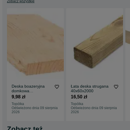
Zobacz wszystkie
Deska boazeryjna
Łata deska strugana
domkowa
40x60x2000
22x120x2000 szt
9,98 zł
16,50 zł
PROMOCJA
Topólka
Topólka
Odświeżono dnia 09 sierpnia
Odświeżono dnia 09 sierpnia
2026
2026
Zobacz też