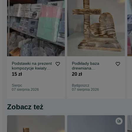
Podstawki na prezent
Podkłady baza
kompozycje kwiaty
drewniana
alkohol stroik
kompozycja nagrobna
15 zł
20 zł
Sierpc
Bydgoszcz
07 sierpnia 2026
07 sierpnia 2026
Zobacz też