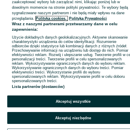
zaakceptować wybory lub zarządzać nimi, klikając poniżej lub w
dowolnym momencie na stronie polityki prywatności. Te wybory będą
sygnalizowane naszym partnerom i nie będą miały wpływu na dane
KATEGORIA
przeglądania.
Polityka cookies,
Polityka Prywatności
Wraz z naszymi partnerami przetwarzamy dane w celu
ID:
zapewnienia:
1025811918
Wyświetlenia: 1
Użycie dokładnych danych geolokalizacyjnych. Aktywne skanowanie
charakterystyki urządzenia do celów identyfikacji. Rozumienie
Zadzwoń / SMS
Wyślij wiadomość
odbiorców dzięki statystyce lub kombinacji danych z różnych źródeł.
Przechowywanie informacji na urządzeniu lub dostęp do nich. Pomiar
efektywności reklam. Rozwój i ulepszanie usług. Tworzenie profili w c
personalizacji treści. Tworzenie profili w celu spersonalizowanych
reklam. Wykorzystywanie ograniczonych danych do wyboru reklam.
Wykorzystywanie ograniczonych danych do wyboru treści. Pomiar
efektywności treści. Wykorzystanie profili do wyboru
spersonalizowanych reklam. Wykorzystywanie profili w celu doboru
spersonalizowanych treści.
Lista partnerów (dostawców)
Akceptuj wszystkie
Akceptuj niezbędne