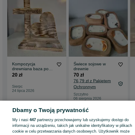
Kompozycja
Świece sojowe w
drewniana baza pod
drewnie
stroiki
20 zł
70 zł
76,79 zł z Pakietem
Sierpc
Ochronnym
24 lipca 2026
Szczytno
06 sierpnia 2026
Dbamy o Twoją prywatność
My i nasi
447
partnerzy przechowujemy lub uzyskujemy dostęp do
Strona główna
Antyki i Kolekcje
Rękodzieło
Produkty rękodzielnicze
informacji na urządzeniu, takich jak unikalne identyfikatory w plikach
Produkty rękodzielnicze - Warmińsko-mazurskie
Produkty rękodzielnicze -
cookie w celu przetwarzania danych osobowych. Użytkownik może
Iława